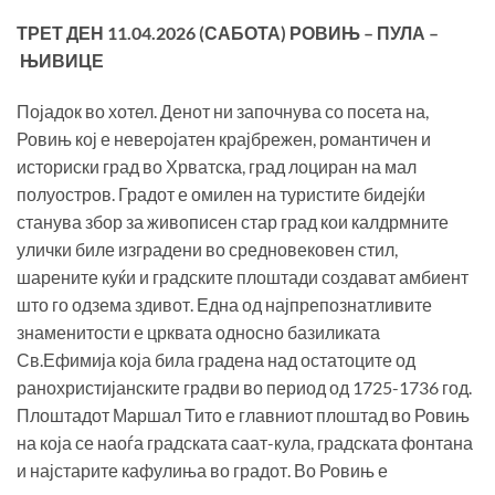
ТРЕТ ДЕН 11
.0
4
.202
6
(
САБОТА
) РОВИЊ – ПУЛА –
ЊИВИЦЕ
Појадок во хотел. Денот ни започнува со посета на,
Ровињ кој е неверојатен крајбрежен, романтичен и
историски град во Хрватска, град лоциран на мал
полуостров. Градот е омилен на туристите бидејќи
станува збор за живописен стар град кои калдрмните
улички биле изградени во средновековен стил,
шарените куќи и градските плоштади создават амбиент
што го одзема здивот. Една од најпрепознатливите
знаменитости е црквата односно базиликата
Св.Ефимија која била градена над остатоците од
ранохристијанските градви во период од 1725-1736 год.
Плоштадот Маршал Тито е главниот плоштад во Ровињ
на која се наоѓа градската саат-кула, градската фонтана
и најстарите кафулиња во градот. Во Ровињ е