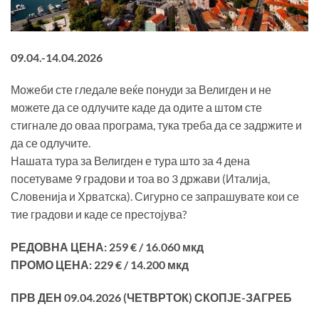
09.04.-14.04.2026
Можеби сте гледале веќе понуди за Велигден и не
можете да се одлучите каде да одите а штом сте
стигнале до оваа програма, тука треба да се задржите и
да се одлучите.
Нашата тура за Велигден е тура што за 4 дена
посетуваме 9 градови и тоа во 3 држави (Италија,
Словенија и Хрватска). Сигурно се запрашувате кои се
тие градови и каде се престојува?
РЕДОВНА ЦЕНА
:
259
€ / 16.060 мкд
ПРОМО ЦЕНА:
2
29
€
/ 14.200 мкд
ПРВ ДЕН 09.0
4
.2026 (
ЧЕТВРТОК
) СКОПЈЕ-ЗАГРЕБ