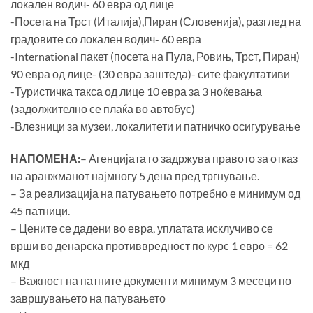
локален водич- 60 евра од лице
-Посета на Трст (Италија),Пиран (Словенија), разглед на
градовите со локален водич- 60 евра
-International пакет (посета на Пула, Ровињ, Трст, Пиран)
90 евра од лице- (30 евра заштеда)- сите факултативи
-Туристичка такса од лице 10 евра за 3 ноќевања
(задолжително се плаќа во автобус)
-Влезници за музеи, локалитети и патничко осигурување
НАПОМЕНА:
– Агенцијата го задржува правото за отказ
на аранжманот најмногу 5 дена пред тргнување.
– За реализација на патувањето потребно е минимум од
45 патници.
– Цените се дадени во евра, уплатата исклучиво се
врши во денарска противвредност по курс 1 евро = 62
мкд
– Важност на патните документи минимум 3 месеци по
завршувањето на патувањето