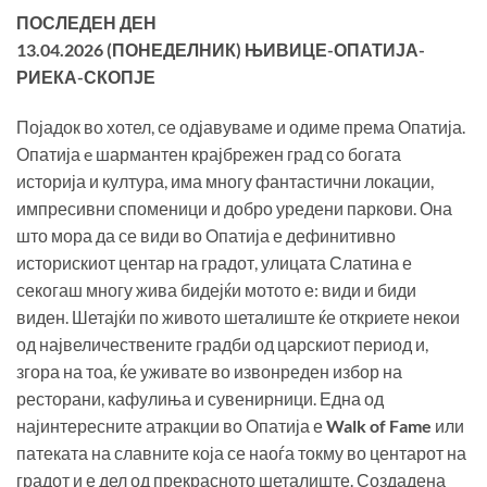
ПОСЛЕДЕН ДЕН
13
.0
4
.202
6
(
ПОНЕДЕЛНИК
)
ЊИВИЦЕ
-ОПАТИЈА-
РИЕКА-СКОПЈЕ
Појадок во хотел, се одјавуваме и одиме према Опатија.
Опатија e шармантен крајбрежен град со богата
историја и култура, има многу фантастични локации,
импресивни споменици и добро уредени паркови. Она
што мора да се види во Опатија е дефинитивно
историскиот центар на градот, улицата Слатина е
секогаш многу жива бидејќи мотото е: види и биди
виден. Шетајќи по живото шеталиште ќе откриете некои
од највеличествените градби од царскиот период и,
згора на тоа, ќе уживате во извонреден избор на
ресторани, кафулиња и сувенирници. Една од
најинтересните атракции во Опатија е
Walk of Fame
или
патеката на славните која се наоѓа токму во центарот на
градот и е дел од прекрасното шеталиште. Создадена