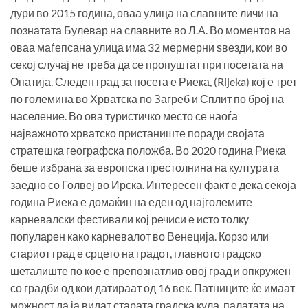
дури во 2015 година, оваа улица на славните личи на
познатата Булевар на славните во Л.А. Во моментов на
оваа маѓепсана улица има 32 мермерни ѕвезди, кои во
секој случај не треба да се пропуштат при посетата на
Опатија. Следен град за посета е Риека, (Rijeka) кој е трет
по големина во Хрватска по Загреб и Сплит по број на
население. Во ова туристичко место се наоѓа
најважното хрватско пристаниште поради својата
стратешка географска положба. Во 2020 година Риека
беше избрана за европска престолнина на културата
заедно со Голвеј во Ирска. Интересен факт е дека секоја
година Риека е домаќин на еден од најголемите
карневалски фестивали кој речиси е исто толку
популарен како карневалот во Венеција. Корзо или
стариот град е срцето на градот, главното градско
шеталиште по кое е препознатлив овој град и опкружен
со градби од кои датираат од 16 век. Патниците ќе имаат
можност да ја видат старата градска кула, палатата на