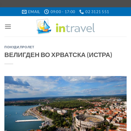
Skip
}
to
EMAIL
09:00 - 17:00
02 3121 551
content
ПОНУДИ
,
ПРОЛЕТ
ВЕЛИГДЕН ВО ХРВАТСКА (ИСТРА)