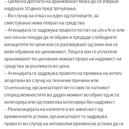
– Целосна доплата на аранжманот мора да се изврши
најдоцна 10 дена пред тргнување.
– Во случај на отказ на еден од патниците, за
сместување нема поврат на средства
– Агенцијата го задржува правото по пат на ultra first или
last minute понуда да ги објави и продаде слободните
капацитети по цени кои се разликуваат од оние кои се
веќе објавени во ценовникот. Лицата кои го уплатиле
аранжманот по ценовник немаат право на надомест на
средства за разликата во цена.
– Агенцијата го задржува правото на промена на хотел/
апартман во случај на технички причини или
Overbooking, организаторот ќе го смести патникот
според можностите во даден момент во објект од иста
категорија или од повисока категорија без надомест
– Реализацијата на излетите е во зависност од
временските услови, организаторот го задржува
правото во случај на неповолни временски услови да ги