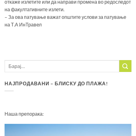
откаже излетите или да направи промена во редоследот
на факултативните излети.
– За ова патување важат општите услови за патување
на Т.А ИнТравел
НАЈПРОДАВАНИ – БЛИСКУ ДО ПЛАЖА!
Наша препорака: