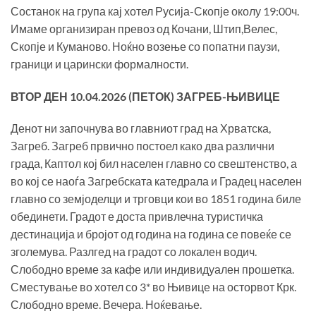
Состанок на група кај хотел Русија-Скопје околу 19:00ч.
Имаме организиран превоз од Кочани, Штип,Велес,
Скопје и Куманово. Ноќно возење со попатни паузи,
граници и царински формалности.
ВТОР ДЕН 10
.0
4
.202
6
(
ПЕТОК
) ЗАГРЕБ-
ЊИВИЦЕ
Денот ни започнува во главниот град на Хрватска,
Загреб. Загреб првично постоел како два различни
града, Каптол кој бил населен главно со свештенство, а
во кој се наоѓа Загребската катедрала и Градец населен
главно со земјоделци и трговци кои во 1851 година биле
обединети. Градот е доста привлечна туристичка
дестинација и бројот од година на година се повеќе се
зголемува. Разлгед на градот со локален водич.
Слободно време за кафе или индивидуален прошетка.
Сместување во хотел со 3* во Њивице на осторвот Крк.
Слободно време. Вечера. Ноќевање.