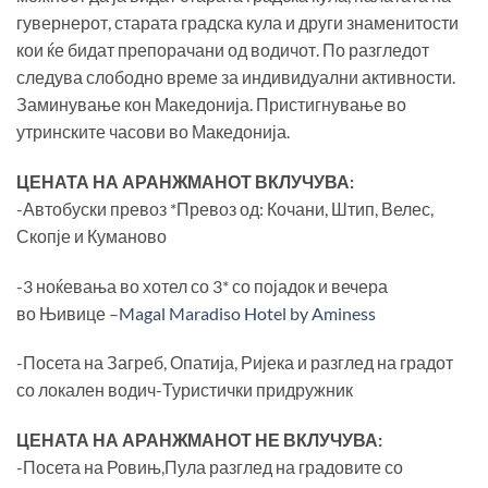
гувернерот, старата градска кула и други знаменитости
кои ќе бидат препорачани од водичот. По разгледот
следува слободно време за индивидуални активности.
Заминување кон Македонија. Пристигнување во
утринските часови во Македонија.
ЦЕНАТА НА АРАНЖМАНОТ ВКЛУЧУВА
:
-Автобуски превоз *Превоз од: Кочани, Штип, Велес,
Скопје и Куманово
-3 ноќевања во хотел со 3* со појадок и вечера
во Њивице –
Magal Maradiso Hotel by Aminess
-Посета на Загреб, Опатија, Ријека и разглед на градот
со локален водич-Туристички придружник
ЦЕНАТА НА АРАНЖМАНОТ НЕ ВКЛУЧУВА
:
-Посета на Ровињ,Пула разглед на градовите со