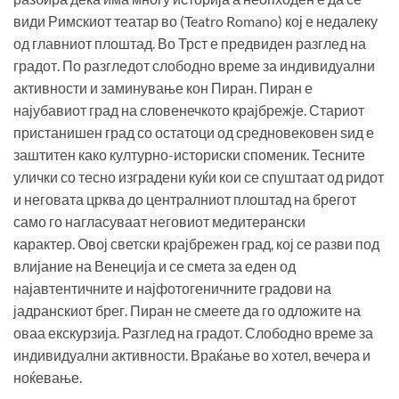
види Римскиот театар во (Teatro Romano) кој е недалеку
од главниот плоштад. Во Трст е предвиден разглед на
градот. По разгледот слободно време за индивидуални
активности и заминување кон Пиран. Пиран е
најубавиот град на словенечкото крајбрежје. Стариот
пристанишен град со остатоци од средновековен ѕид е
заштитен како културно-историски споменик. Тесните
улички со тесно изградени куќи кои се спуштаат од ридот
и неговата црква до централниот плоштад на брегот
само го нагласуваат неговиот медитерански
карактер. Овој светски крајбрежен град, кој се разви под
влијание на Венеција и се смета за еден од
најавтентичните и најфотогеничните градови на
јадранскиот брег. Пиран не смеете да го одложите на
оваа екскурзија. Разглед на градот. Слободно време за
индивидуални активности. Враќање во хотел, вечера и
ноќевање.