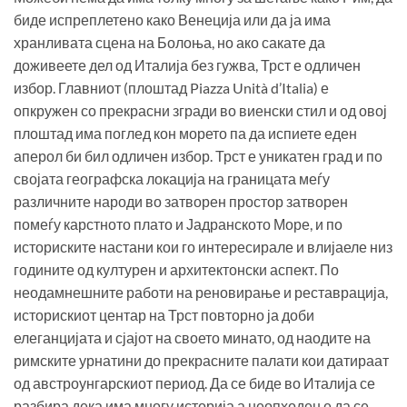
биде испреплетено како Венеција или да ја има
хранливата сцена на Болоња, но ако сакате да
доживеете дел од Италија без гужва, Трст е одличен
избор. Главниот (плоштад Piazza Unità d’Italia) е
опкружен со прекрасни згради во виенски стил и од овој
плоштад има поглед кон морето па да испиете еден
аперол би бил одличен избор. Трст е уникатен град и по
својата географска локација на границата меѓу
различните народи во затворен простор затворен
помеѓу карстното плато и Јадранското Море, и по
историските настани кои го интересирале и влијаеле низ
годините од културен и архитектонски аспект. По
неодамнешните работи на реновирање и реставрација,
историскиот центар на Трст повторно ја доби
елеганцијата и сјајот на своето минато, од наодите на
римските урнатини до прекрасните палати кои датираат
од австроунгарскиот период. Да се биде во Италија се
разбира дека има многу историја а неопходен е да се