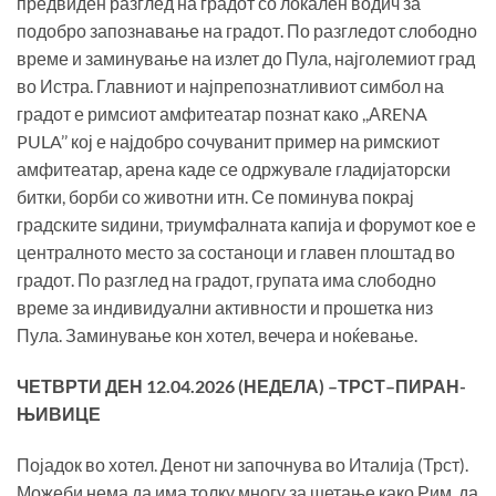
предвиден разглед на градот со локален водич за
подобро запознавање на градот. По разгледот слободно
време и заминување на излет до Пула, најголемиот град
во Истра. Главниот и најпрепознатливиот симбол на
градот е римсиот амфитеатар познат како ,,АRENA
PULA’’ кој е најдобро сочуванит пример на римскиот
амфитеатар, арена каде се одржувале гладијаторски
битки, борби со животни итн. Се поминува покрај
градските ѕидини, триумфалната капија и форумот кое е
централното место за состаноци и главен плоштад во
градот. По разглед на градот, групата има слободно
време за индивидуални активности и прошетка низ
Пула. Заминување кон хотел, вечера и ноќевање.
ЧЕТВРТИ ДЕН 12
.0
4
.202
6
(
НЕДЕЛА
) –
ТРСТ
–
ПИРАН-
ЊИВИЦЕ
Појадок во хотел. Денот ни започнува во Италија (Трст).
Можеби нема да има толку многу за шетање како Рим, да