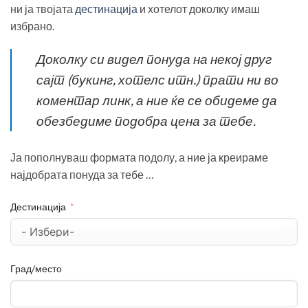
ни ја твојата
дестинација
и хотелот доколку имаш
избрано.
Доколку си видел понуда на некој друг
сајт (букинг, хотелс итн.) прати ни во
коментар линк, а ние ќе се обидеме да
обезбедиме подобра цена за тебе.
Ја пополнуваш формата подолу, а ние ја креираме
најдобрата понуда за тебе …
Дестинација
Град/место