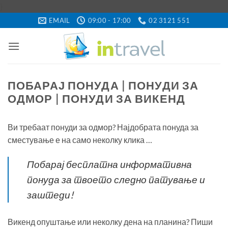
Skip
}
to
EMAIL
09:00 - 17:00
02 3121 551
content
ПОБАРАЈ ПОНУДА | ПОНУДИ ЗА
ОДМОР | ПОНУДИ ЗА ВИКЕНД
Ви требаат понуди за одмор? Најдобрата понуда за
сместување е на само неколку клика …
Побарај бесплатна информативна
понуда за твоето следно патување и
заштеди!
Викенд опуштање или неколку дена на планина? Пиши