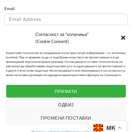
Email
Согласност за "колачиња"
Забелешка
(Cookie Consent)
Kористиме технологии за складирање и/или пристап до информации - т.н. колачиња
(cookies).
Ова го правиме за да го подобриме искуството во прелистувањето и да
прикажуваме персонализирани реклами.
Согласувањето со овие технологии ќе ни
овозможи да обработуваме податоци како што се однесувањето на прелистувањето
и други статистички податоци.
Несогласувањето или повлекувањето на согласноста,
може негативно да влијае на одредени карактеристики и функции на страницата.
ИСПРАТИ БАРАЊЕ
ПРИФАТИ
ОДБИЈ
ПРОМЕНИ ПОСТАВКИ
ЗА НАС
БЛОГ
ЧЕСТО ПОСТАВУВАНИ ПРАШАЊА
КОНТАКТ
MK
Политика на приватност
Политика на приватност