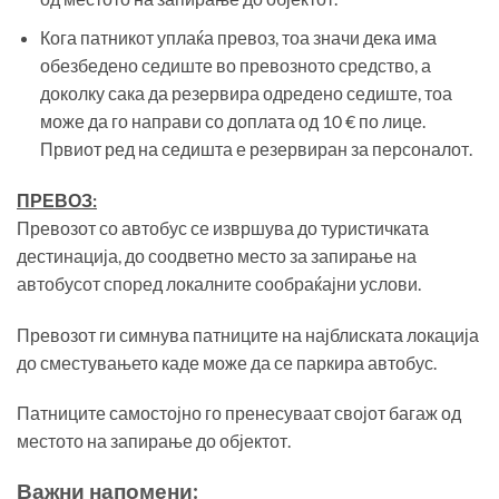
Кога патникот уплаќа превоз, тоа значи дека има
обезбедено седиште во превозното средство, а
доколку сака да резервира одредено седиште, тоа
може да го направи со доплата од 10 € по лице.
Првиот ред на седишта е резервиран за персоналот.
ПРЕВОЗ:
Превозот со автобус се извршува до туристичката
дестинација, до соодветно место за запирање на
автобусот според локалните сообраќајни услови.
Превозот ги симнува патниците на најблиската локација
до сместувањето каде може да се паркира автобус.
Патниците самостојно го пренесуваат својот багаж од
местото на запирање до објектот.
Важни напомени: