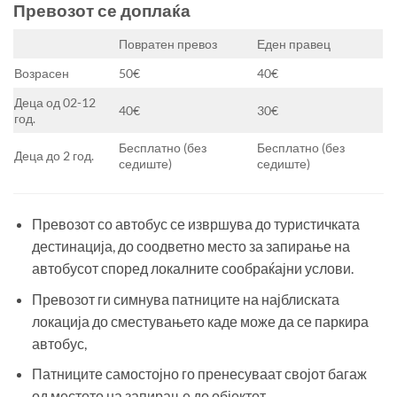
Превозот се доплаќа
Повратен превоз
Еден правец
Возрасен
50€
40€
Деца од 02-12
40€
30€
год.
Бесплатно (без
Бесплатно (без
Деца до 2 год.
седиште)
седиште)
Превозот со автобус се извршува до туристичката
дестинација, до соодветно место за запирање на
автобусот според локалните сообраќајни услови.
Превозот ги симнува патниците на најблиската
локација до сместувањето каде може да се паркира
автобус,
Патниците самостојно го пренесуваат својот багаж
од местото на запирање до објектот.