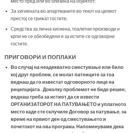
место пред или во близина на објектот;
За хигиената во апартманите во текот на целиот
престој се грижат гостите;
Средства за лична хигиена, тоалетни производи и
крпи не се обезбедени и за истите се одговорни
гостите.
ПРИГОВОРИ И ПОПЛАКИ
Во случај на неадекватно сместување или било
кој друг проблем, се молат патниците за тоа
веднаш да го известат одговорното лице на
рецепцијата . Доколку проблемот не биде решен,
веднаш треба за истиот да се извести
ОРГАНИЗАТОРОТ НА ПАТУВАЊЕТО и уплатното
место каде сте склучиле Договор за патување, за
време на првиот ден од сместувањето и
почетокот на овa програмa. Напоменуваме дека