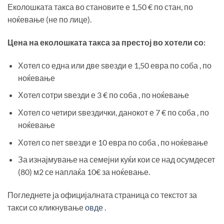
Еколошката такса во становите е 1,50 € по стан, по
ноќевање (не по лице).
Цена на еколошката такса за престој во хотели со:
Хотел со една или две ѕвезди е 1,50 евра по соба , по
ноќевање
Хотел сотри ѕвезди е 3 € по соба , по ноќевање
Хотел со четири ѕвездички, данокот е 7 € по соба , по
ноќевање
Хотел со пет ѕвезди е 10 евра по соба , по ноќевање
За изнајмување на семејни куќи кои се над осумдесет
(80) м2 се наплаќа 10€ за ноќевање.
Погледнете ја официјалната страница со текстот за
такси со кликнување
овде
.