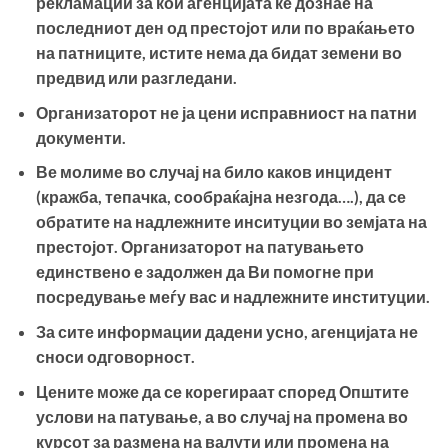
рекламации за кои агенцијата ќе дознае на
последниот ден од престојот или по враќањето
на патниците, истите нема да бидат земени во
предвид или разгледани.
Организаторот не ја цени исправниост на патни
документи.
Ве молиме во случај на било каков инцидент
(кражба, тепачка, сообраќајна незгода….), да се
обратите на надлежните инситуции во земјата на
престојот. Организаторот на патувањето
единствено е задолжен да Ви помогне при
посредување меѓу вас и надлежните институции.
За сите информации дадени усно, агенцијата не
сноси одговорност.
Цените може да се корегираат според Општите
услови на патување, а во случај на промена во
курсот за размена на валути или промена на