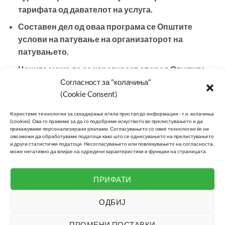
тарифата од давателот на услуга.
Составен дел од оваа програма се Општите
услови на патување на организаторот на
патувањето.
Цените може да се корегираат според Општите
услови на патување, а во случај на промена во
Согласност за "колачиња"
курсот за размена на валути или промена на
(Cookie Consent)
тарифата од давателот на услуга. Ве молиме
Kористиме технологии за складирање и/или пристап до информации - т.н. колачиња
внимателно да ги прочитате условите на
(cookies).
Ова го правиме за да го подобриме искуството во прелистувањето и да
прикажуваме персонализирани реклами.
Согласувањето со овие технологии ќе ни
патување кои се составен дел од овој програм
овозможи да обработуваме податоци како што се однесувањето на прелистувањето
при склучување на договорот за патување.
и други статистички податоци.
Несогласувањето или повлекувањето на согласноста,
може негативно да влијае на одредени карактеристики и функции на страницата.
Важат општите услови за патувањe на Т.А. ИН
ПРИФАТИ
ТРАВЕЛ СЕРВИС
и
НАТА
!
ОДБИЈ
ПРОМЕНИ ПОСТАВКИ