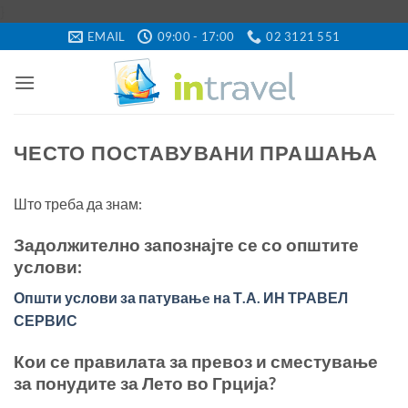
Skip
}
to
EMAIL
09:00 - 17:00
02 3121 551
content
ЧЕСТО ПОСТАВУВАНИ ПРАШАЊА
Што треба да знам:
Задолжително запознајте се со општите
услови:
Општи услови за патувањe на Т.А. ИН ТРАВЕЛ
СЕРВИС
Кои се правилата за превоз и сместување
за понудите за Лето во Грција?