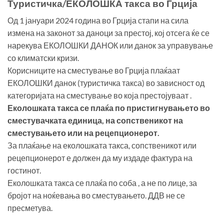
Туристичка/ЕКОЛОШКА такса во Грција
Од 1 јануари 2024 година во Грција стапи на сила
измена на законот за даноци за престој, кој отсега ќе се
нарекува ЕКОЛОШКИ ДАНОК или данок за управување
со климатски кризи.
Корисниците на сместување во Грција плаќаат
ЕКОЛОШКИ данок (туристичка такса) во зависност од
категоријата на сместување во која престојуваат .
Еколошката такса се плаќа по пристигнувањето во
сместувачката единица, на сопственикот на
сместувањето или на рецепционерот.
За плаќање на еколошката такса, сопственикот или
рецепционерот е должен да му издаде фактура на
гостинот.
Еколошката такса се плаќа по соба , а не по лице, за
бројот на ноќевања во сместувањето. ДДВ не се
пресметува.