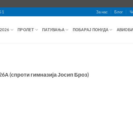
51
За нас
Блог
Ч
2026
ПРОЛЕТ
ПАТУВАЊА
ПОБАРАЈ ПОНУДА
АВИОБ
А (спроти гимназија Јосип Броз)