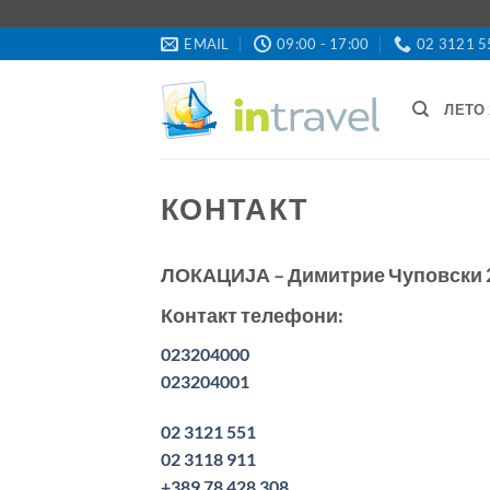
Skip
}
to
EMAIL
09:00 - 17:00
02 3121 5
content
ЛЕТО 
КОНТАКТ
ЛОКАЦИЈА – Димитрие Чуповски 26
Контакт телефони:
023204000
023204001
02 3121 551
02 3118 911
+389 78 428 308