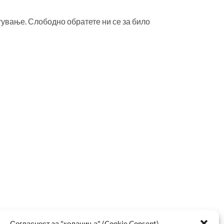
тување. Слободно обратете ни се за било
Согласност за "колачиња" (Cookie Consent)