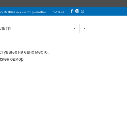
есто поставувани прашања
Контакт
ИЛЕТИ
-
-
естување на едно место.
ижен одмор.