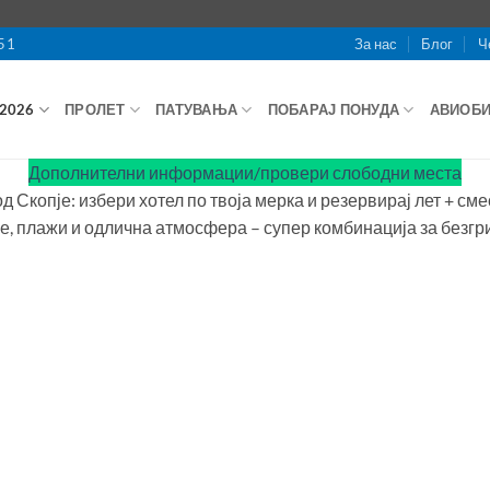
51
За нас
Блог
Ч
2026
ПРОЛЕТ
ПАТУВАЊА
ПОБАРАЈ ПОНУДА
АВИОБ
Дополнителни информации/провери слободни места
д Скопје: избери хотел по твоја мерка и резервирај лет + см
ре, плажи и одлична атмосфера – супер комбинација за безгр