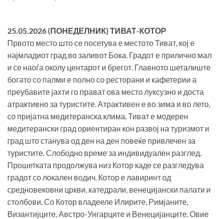
25.05.2026 (ПОНЕДЕЛНИК) ТИВАТ-КОТОР
Првото место што се посетува е местото Тиват, кој е
најмладиот град во заливот Бока. Градот е прилично мал
и се наоѓа околу центарот и брегот. Главното шеталиште
богато со палми е полно со ресторани и кафетерии а
преубавите јахти го прават ова место луксузно и доста
атрактивно за туристите. Атрактивен е во зима и во лето,
со пријатна медитеранска клима. Тиват е модерен
медитерански град ориентиран кон развој на туризмот и
град што станува од ден на ден повеќе привлечен за
туристите. Слободно време за индивидуален разглед.
Прошетката продолжува низ Котор каде се разгледува
градот со локален водич. Котор е лавиринт од
средновековни цркви, катедрали, венецијански палати и
столбови. Со Котор владееле Илирите, Римјаните,
Византијците, Австро-Унгарците и Венецијанците. Овие