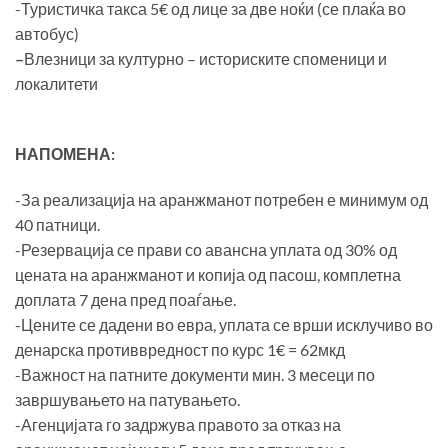
-Туристичка такса 5€ од лице за две ноќи (се плаќа во
автобус)
–
Влезници за културно – историските споменици и
локалитети
НАПОМЕНА:
-За реализација на аранжманот потребен е минимум од
40 патници.
-Резервација се прави со авансна уплата од 30% од
цената на аранжманот и копија од пасош, комплетна
доплата 7 дена пред поаѓање.
-Цените се дадени во евра, уплата се врши исклучиво во
денарска противвредност по курс 1€ = 62мкд
-Важност на патните документи мин. 3 месеци по
завршувањето на патувањетo.
-Агенцијата го задржува правото за отказ на