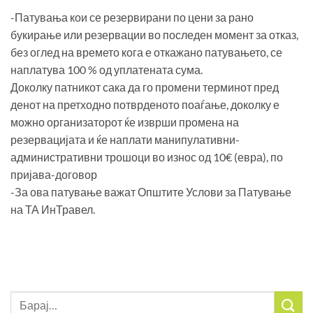
-Патувања кои се резервирани по цени за рано
букирање или резервации во последен момент за отказ,
без оглед на времето кога е откажано патувањето, се
наплатува 100 % од уплатената сума.
Доколку патникот сака да го промени терминот пред
денот на претходно потврденото поаѓање, доколку е
можно организаторот ќе изврши промена на
резервацијата и ќе наплати манипулативни-
административни трошоци во износ од 10€ (евра), по
пријава-договор
-За ова патување важат Општите Услови за Патување
на ТА ИнТравел.