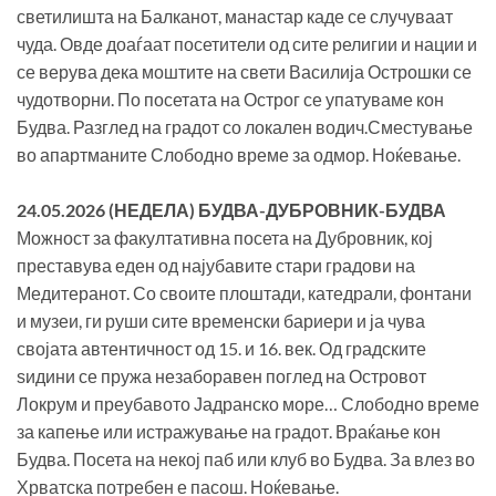
светилишта на Балканот, манастар каде се случуваат
чуда. Овде доаѓаат посетители од сите религии и нации и
се верува дека моштите на свети Василија Острошки се
чудотворни. По посетата на Острог се упатуваме кон
Будва. Разглед на градот со локален водич.Сместување
во апартманите Слободно време за одмор. Ноќевање.
24.05.2026 (НЕДЕЛА) БУДВА-ДУБРОВНИК-БУДВА
Можност за факултативна посета на Дубровник, кој
преставува еден од најубавите стари градови на
Медитеранот. Со своите плоштади, катедрали, фонтани
и музеи, ги руши сите временски бариери и ја чува
својата автентичност од 15. и 16. век. Од градските
ѕидини се пружа незаборавен поглед на Островот
Локрум и преубавото Јадранско море… Слободно време
за капење или истражување на градот. Враќање кон
Будва. Посета на некој паб или клуб во Будва. За влез во
Хрватска потребен е пасош. Ноќевање.