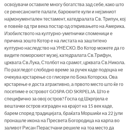
освојувачи оставиле многу богатства зад себе, како што
се ренесансните палати, барокните кули и нејзиниот
најмонументален тестамент, катедралата Св. Трипун, кој
е повеќе од три века постар од откривањето на Америка.
Изобилството на културно-уметнички споменици е
причина зошто Котор е на листата на заштитено
културно наследство на УНЕСКО. Во Котор можете да го
видите поморскиот музеј, катедралата Св.Трифун,
црквата Св.Лука, Столбот на срамот, црквата Св.Никола.
По разгледот слободно време за ручек каде подоцна не
очекува крстарење со глисери по Бока Которска. Ова
крстарење е доста атрактивно, а првото место што ќе го
посетиме е островот GOSPA OD SKRPELJA. Што е
специфично за овој остров? Госпа од Шкрпјела е
вештачки остров изграден на крајот на 15 век каде,
барем според традицијата, браќата Моршиќи на 22 јули
пронашле икона на Пресвета Богородица на карпа во
заливот Рисан Перастчани решиле на тоа место да