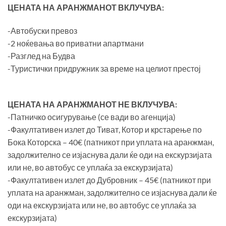
ЦЕНАТА НА АРАНЖМАНОТ ВКЛУЧУВА:
-Автобуски превоз
-2 ноќевања во приватни апартмани
-Разглед на Будва
-Туристички придружник за време на целиот престој
ЦЕНАТА НА АРАНЖМАНОТ НЕ ВКЛУЧУВА:
-Патничко осигурување (се вади во агенција)
-Факултативен излет до Тиват, Котор и крстарење по
Бока Которска – 40€ (патникот при уплата на аранжман,
задолжително се изјаснува дали ќе оди на екскурзијата
или не, во автобус се уплаќа за екскурзијата)
-Факултативен излет до Дубровник – 45€ (патникот при
уплата на аранжман, задолжително се изјаснува дали ќе
оди на екскурзијата или не, во автобус се уплаќа за
екскурзијата)