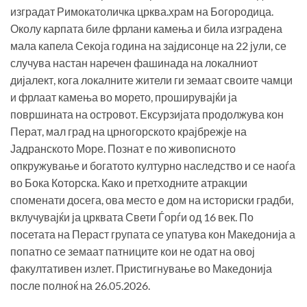
изградат Римокатоличка црква.храм на Богородица.
Околу карпата биле фрлани камења и била изградена
мала капела Секоја година на зајдисонце на 22 јули, се
случува настан наречен фашинада на локалниот
дијалект, кога локалните жители ги земаат своите чамци
и фрлаат камења во морето, проширувајќи ја
површината на островот. Ексурзијата продолжува кон
Перат, мал град на црногорското крајбрежје на
Јадранското Море. Познат е по живописното
опкружување и богатото културно наследство и се наоѓа
во Бока Которска. Како и претходните атракции
споменати досега, ова место е дом на историски градби,
вклучувајќи ја црквата Свети Ѓорѓи од 16 век. По
посетата на Пераст групата се упатува кон Македонија а
попатно се земаат патниците кои не одат на овој
факултативен излет. Пристигнување во Македонија
после полноќ на 26.05.2026.