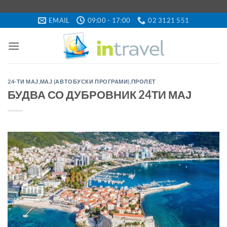
Skip
}
to
EMAIL
09:00 - 17:00
02 3121 551
content
24-ТИ МАЈ
,
МАЈ (АВТОБУСКИ ПРОГРАМИ)
,
ПРОЛЕТ
БУДВА СО ДУБРОВНИК 24ТИ МАЈ