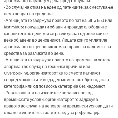
аранжманот најмногу 5 дена пред тргнување.
-Во случај на отказ на еден од патниците, за сместување
нема поврат на средства.
-Агенцијата го задржува правото по пат на ultra first или
last minute понуда да ги објави и продаде слободните
капацитети по цени кои се разликуваат од оние кои се
веќе објавени во ценовникот. Лицата кои го уплатиле
аранжманот по ценовник немаат право на надомест на
средства за разликата во цена.
-Агенцијата го задржува правото на промена на хотел/
апартман во случај на технички причини или
Overbooking, организаторот ќе го смести патникот
според можностите во даден момент во објект од иста
категорија или од повисока категорија без надомест
-Реализацијата на излетите е во зависност од
временските услови, организаторот го задржува
правото во случај на неповолни временски услови да ги
откаже излетите и за истите следува рефундација.