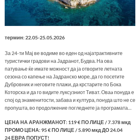
термин: 22.05-25.05.2026
За 24-ти Мај ве водиме во еден од најатрактивните
туристички градови на Јадранот, Будва. На ова
патување ќе имате можност да ја отворите летната
сезона со капење на Јадранско море, да го посетите
Дубровник и неговите плажи, да крстарите по Бока
Которска и да го видите луксузниот Тиват. Оваa понуда е
спој од знаменитости, забава и култура, понуда што не се
пропушта, во продолжение погледнете ја програмата…
ЦЕНА НА АРАНЖМАНОТ: 119 € ПО ЛИЦЕ / 7.378 мкд
ПРОМО ЦЕНА: 95 € ПО ЛИЦЕ / 5.890 мкд ДО 24.04
24 ЕВРА ПОПУСТ!