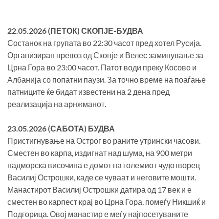
22.05.2026 (ПЕТОК
) СКОПЈЕ-БУДВА
Состанок на групата во 22:30 часот пред хотел Русија.
Организиран превоз од Скопје и Велес заминување за
Црна Гора во 23:00 часот. Патот води преку Косово и
Албанија со попатни паузи. За точно време на поаѓање
патниците ќе бидат известени на 2 дена пред
реализација на арнжманот.
23.05.2026 (САБОТА) БУДВА
Пристигнување на Острог во раните утрински часови.
Сместен во карпа, издигнат над шума, на 900 метри
надморска височина е домот на големиот чудотворец
Василиј Острошки, каде се чуваат и неговите мошти.
Манастирот Василиј Острошки датира од 17 век и е
сместен во карпест крај во Црна Гора, помеѓу Никшиќ и
Подгорица. Овој манастир е меѓу најпосетуваните