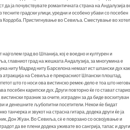
т да ја почувствувате романтичната страна на Андалузија в
 тесните градски улици, уредни и особено убави со посебен
на Кордоба. Пристигнување во Севиља. Сместување во хотел
 најголем град во Шпанија, кој е воедно и културен и
а, главниот град на жешката Андалузија, за многумина е
 дека ниту Мадрид ниту Барселона немаат ист шпански дух ка
та атракција на Севиља е прекрасниот Шпански плоштад,
тетот што го носи ова вистинско ремек-дело е тоа што негов
ва посебен карипски дух. Други повторно ќе го стават стари
вистински празник за очите, изграден за да биде восхитуван
ви и денешните љубопитни посетители. Некои ќе бидат
о танчерка и звукот на страсна гитара, додека други ќе ја
ик, Дон Жуан. Во Севиља, сè е поврзано со освојување и
радот да ве плени додека уживате во сангрија, тапас и друг