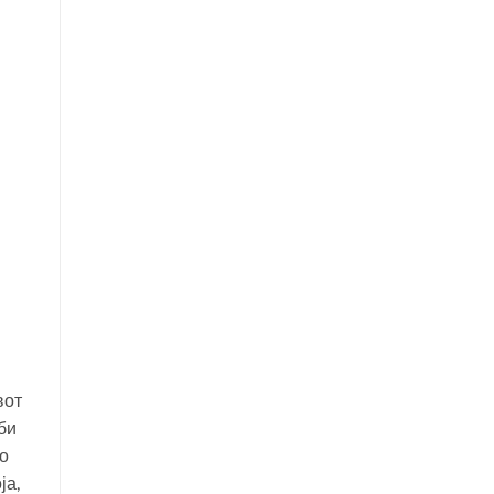
вот
би
го
ја,