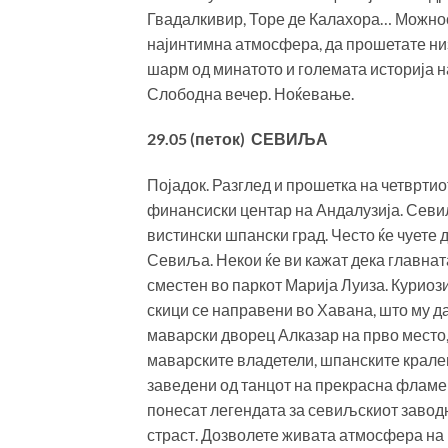
Гвадалкивир, Торе де Калахора… Можнос
најинтимна атмосфера, да прошетате низ
шарм од минатото и големата историја 
Слободна вечер. Ноќевање.
29.05 (петок) СЕВИЉА
Појадок. Разглед и прошетка на четвртиот
финансиски центар на Андалузија. Севиљ
вистински шпански град. Често ќе чуете
Севиља. Некои ќе ви кажат дека главна
сместен во паркот Марија Луиза. Куриози
скици се направени во Хавана, што му да
маварски дворец Алказар на прво место, 
маварските владетели, шпанските крале
заведени од танцот на прекрасна фламенк
понесат легендата за севиљскиот заводн
страст. Дозволете живата атмосфера на г