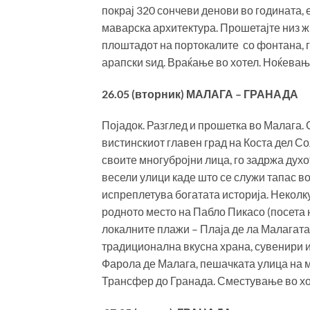
покрај 320 сончеви денови во годината,
маварска архитектура. Прошетајте низ жи
плоштадот на портокалите со фонтана, гу
арапски ѕид. Враќање во хотел. Ноќевањ
26.05 (вторник) МАЛАГА – ГРАНАДА
Појадок. Разглед и прошетка во Малага. 
вистинскиот главен град на Коста дел С
своите многубројни лица, го задржа дух
весели улици каде што се служи тапас во
испреплетува богатата историја. Неколку
родното место на Пабло Пикасо (посета н
локалните плажи – Плаја де ла Малагата
традиционална вкусна храна, сувенири и
Фарола де Малага, пешачката улица на м
Трансфер до Гранада. Сместување во хо