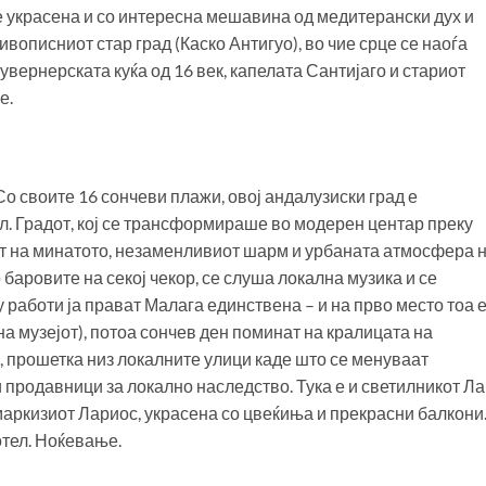
 е украсена и со интересна мешавина од медитерански дух и
вописниот стар град (Каско Антигуо), во чие срце се наоѓа
вернерската куќа од 16 век, капелата Сантијаго и стариот
е.
Со своите 16 сончеви плажи, овој андалузиски град е
ол. Градот, кој се трансформираше во модерен центар преку
от на минатото, незаменливиот шарм и урбаната атмосфера 
 баровите на секој чекор, се слуша локална музика и се
 работи ја прават Малага единствена – и на прво место тоа 
а музејот), потоа сончев ден поминат на кралицата на
, прошетка низ локалните улици каде што се менуваат
 продавници за локално наследство. Тука е и светилникот Ла
аркизиот Лариос, украсена со цвеќиња и прекрасни балкони
тел. Ноќевање.