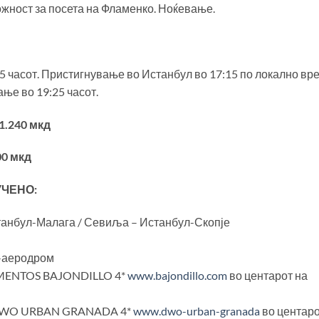
ожност за посета на Фламенко. Ноќевање.
5 часот. Пристигнување во Истанбул во 17:15 по локално вр
ање во 19:25 часот.
71.240 мкд
0 мкд
УЧЕНО:
станбул-Малага / Севиља – Истанбул-Скопје
-аеродром
TAMENTOS BAJONDILLO 4*
www.bajondillo.com
во центарот на
L DWO URBAN GRANADA 4*
www.dwo-urban-granada
во центар