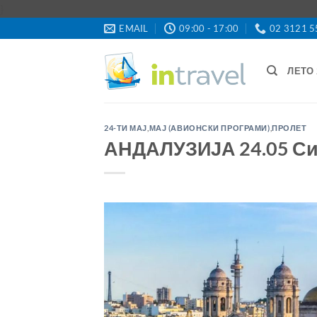
Skip
}
to
EMAIL
09:00 - 17:00
02 3121 5
content
ЛЕТО 
24-ТИ МАЈ
,
МАЈ (АВИОНСКИ ПРОГРАМИ)
,
ПРОЛЕТ
АНДАЛУЗИЈА 24.05 Си