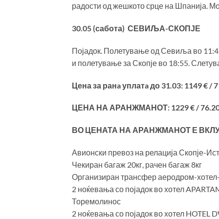
радости од жешкото срце на Шпанија. М
30.05 (сабота) СЕВИЉА-СКОПЈЕ
Појадок. Полетување од Севиља во 11:4
и полетување за Скопје во 18:55. Слетув
Цена за ранa уплатa до 31.03: 1149 € / 
ЦЕНА НА АРАНЖМАНОТ: 1229 € / 76.20
ВО ЦЕНАТА НА АРАНЖМАНОТ Е ВКЛ
Авионски превоз на релација Скопје-И
Чекиран багаж 20кг, рачен багаж 8кг
Организиран трансфер аеродром-хотел
2 ноќевања со појадок во хотел APAR
Торемолинос
2 ноќевања со појадок во хотел HOTE