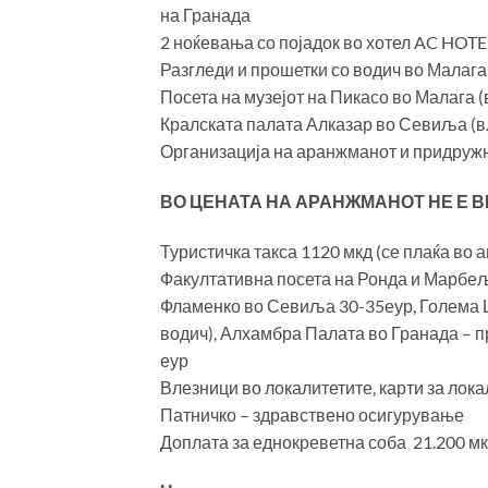
на Гранада
2 ноќевања со појадок во хотел AC HO
Разгледи и прошетки со водич во Малаг
Посета на музејот на Пикасо во Малага 
Кралската палата Алказар во Севиља (в
Организација на аранжманот и придруж
ВО ЦЕНАТА НА АРАНЖМАНОТ НЕ Е В
Туристичка такса 1120 мкд (се плаќа во а
Факултативна посета на Ронда и Марбељ
Фламенко во Севиља 30-35еур, Голема Џ
водич), Алхамбра Палата во Гранада – п
еур
Влезници во локалитетите, карти за лок
Патничко – здравствено осигурување
Доплата за еднокреветна соба 21.200 м