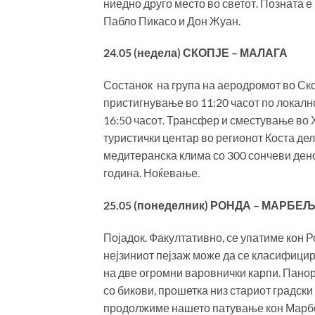
ниедно друго место во светот. Позната е
Пабло Пикасо и Дон Жуан.
24.05 (недела) СКОПЈЕ – МАЛАГА
Состанок на група на аеродромот во Скоп
пристигнување во 11:20 часот по локалн
16:50 часот. Трансфер и сместување во
туристички центар во регионот Коста дел
медитеранска клима со 300 сончеви дено
година. Ноќевање.
25.05 (понеделник) РОНДА – МАРБЕ
Појадок. Факултативно, се упатиме кон Ро
нејзиниот пејзаж може да се класифицира
на две огромни варовнички карпи. Панор
со бикови, прошетка низ стариот градски 
продолжиме нашето патување кон Марбеља