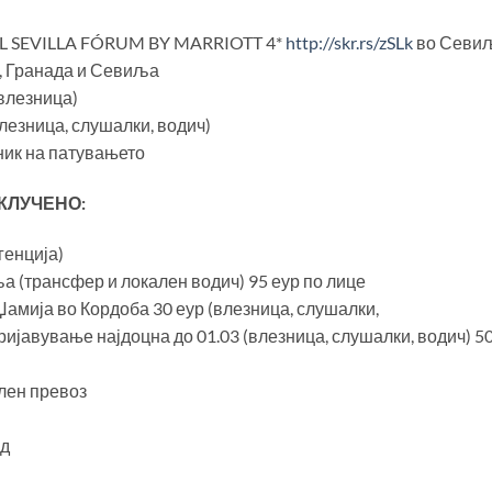
TEL SEVILLA FÓRUM BY MARRIOTT 4*
http://skr.rs/zSLk
во Севи
а, Гранада и Севиља
(влезница)
лезница, слушалки, водич)
ник на патувањето
КЛУЧЕНО:
генција)
а (трансфер и локален водич) 95 еур по лице
амија во Кордоба 30 еур (влезница, слушалки,
ријавување најдоцна до 01.03 (влезница, слушалки, водич) 5
ален превоз
кд