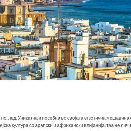
ј поглед. Уникатна и посебна во својата егзотична мешавина 
ска култура со арапски и африкански влијанија, таа не личи