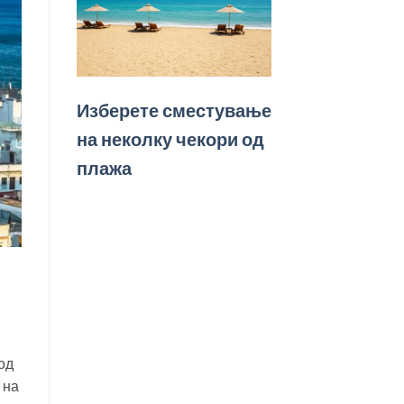
Изберете сместување
на неколку чекори од
плажа
од
 на