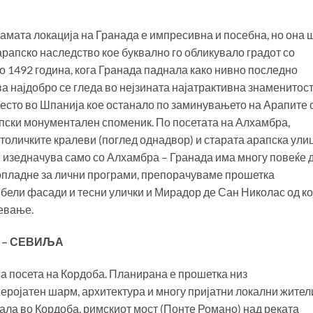
Самата локација на Гранада е импресивна и посебна, но она 
 арапско наследство кое буквално го обликувало градот со
о 1492 година, кога Гранада паднала како нивно последно
 најдобро се гледа во нејзината најатрактивна знаменитост
место во Шпанија кое останало по заминувањето на Арапите 
пски монументален споменик. По посетата на Алхамбра,
атоличките кралеви (поглед однадвор) и старата арапска ули
е изедначува само со Алхамбра – Гранада има многу повеќе 
опладне за лични програми, препорачуваме прошетка
 бели фасади и тесни улички и Мирадор де Сан Николас од ко
евање.
А – СЕВИЉА
а посета на Кордоба. Планирана е прошетка низ
веројатен шарм, архитектура и многу пријатни локални жител
ала во Кордоба, римскиот мост (Понте Романо) над реката