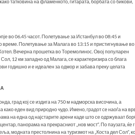
 како татковина на фламенкото, гитарата, борбата со бикови,
је во 06.45 часот. Полетување за Истанбул во 08:45 и
о време. Полетување за Малага во 13:15 и пристигнување во
 Хотел. Вечерна прошетка во Торемолинос. Овој популарен
 Сол, 12 км западно од Малага, се карактеризира со блага
ви годишно и е идеален за одмор и забава преку целата
ЉА
нда, град кој се издига на 750 м надморска височина, а
 како еден вид природно чудо. Имено, градот се наоѓа на вр
ама на една од најстарите арени каде што се одржуваат бор
центар, панорама на прекрасниот „нов мост“. По паузата, ќе 
, модната престолнина на туризмот на „Коста дел Сол“, ко