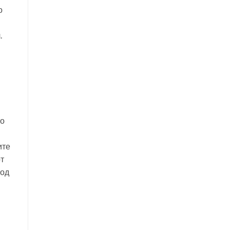
о
.
ко
ите
от
 од
и