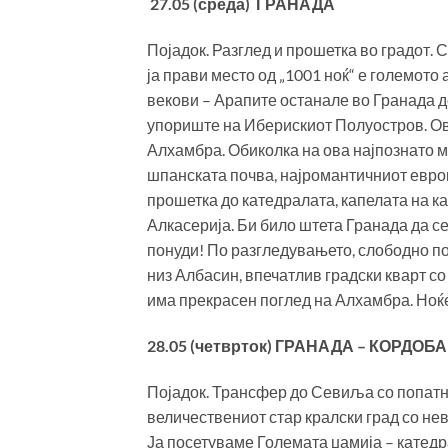
27.05 (среда) ГРАНАДА
Појадок. Разглед и прошетка во градот. 
ја прави место од „1001 ноќ“ е големото
векови – Арапите останале во Гранада д
упориште на Иберискиот Полуостров. Ова
Алхамбра. Обиколка на ова најпознато 
шпанската почва, најромантичниот евро
прошетка до катедралата, капелата на к
Алкасерија. Би било штета Гранада да с
понуди! По разгледувањето, слободно п
низ Албасин, впечатлив градски кварт со
има прекрасен поглед на Алхамбра. Ноќ
28.05 (четврток) ГРАНАДА – КОРДОБ
Појадок. Трансфер до Севиља со попатн
величествениот стар кралски град со не
Ја посетуваме Големата џамија – катедр