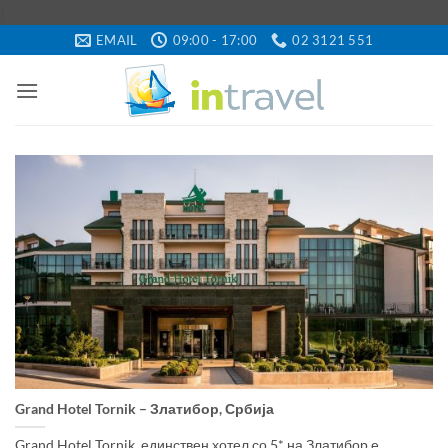
Skip
}
to
EMAIL
09:00 - 17:00
02 3121 551
content
Grand Hotel Tornik – Златибор, Србија
Grand Hotel Tornik, единствен хотел со 5* на Златибор е