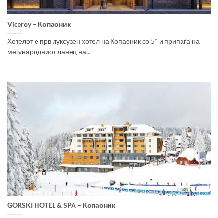
Viceroy – Копаоник
Хотелот е прв луксузен хотел на Копаоник со 5* и припаѓа на
меѓународниот ланец на...
GORSKI HOTEL & SPA – Копаоник