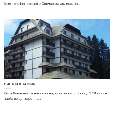
jezero (ноќна патека) и Сончевата долина, на...
ВИЛА КОПАОНИК
Вила Копаоник се наоѓа на надморска височина од 1710м и се
наоѓа во центарот на...