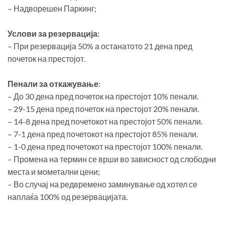
– Надворешен Паркинг;
Услови за резервација:
– При резервација 50% а останатото 21 дена пред
почеток на престојот.
Пенали за откажување:
– До 30 дена пред почеток на престојот 10% пенали.
– 29-15 дена пред почеток на престојот 20% пенали.
– 14-8 дена пред почетокот на престојот 50% пенали.
– 7-1 дена пред почетокот на престојот 85% пенали.
– 1-0 дена пред почетокот на престојот 100% пенали.
– Промена на термин се врши во зависност од слободни
места и мометални цени;
– Во случај на редвремено заминување од хотел се
наплаќа 100% од резервацијата.