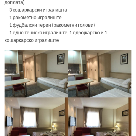
доплата)
3 кошаркарски игралишта
1 ракометно игралиште
1 фудбалски терен (ракометни голови)
1 едно тениско игралиште, 1 одбојкарско и 1
кошаркарско игралиште