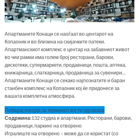
Апартманите Конаци се наоѓаат во центарот на
Копаоник и во близина на скијачките патеки.
Апартманскиот комплекс е центар на забавниот живот
во чии рамки има голем број ресторани, барови,
дискотеки, супермаркети, продавници, пошта, аптека,
книжарница, слаткарница, продавница за сувенири…
Апартманите Конаци се секако најпознатите и баран
станбен комплекс на Копаоник кој ќе придонесе за
вашата комплетна атмосфера.
Побарај понуда за терминот кој ти одговара
Содржина:
132 студиа и апартмани. Ресторани, барови,
продавници, паркинг на отворено
Игралиште на отворено – може да се користат (со