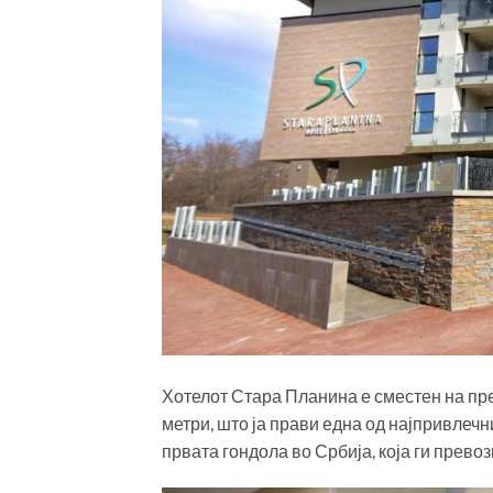
Хотелот Стара Планина е сместен на пре
метри, што ја прави една од најпривлеч
првата гондола во Србија, која ги превоз