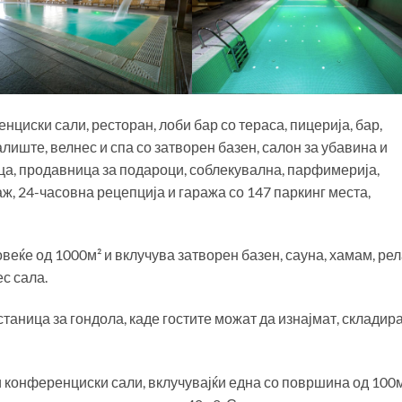
нциски сали, ресторан, лоби бар со тераса, пицерија, бар,
алиште, велнес и спа со затворен базен, салон за убавина и
ца, продавница за подароци, соблекувална, парфимерија,
аж, 24-часовна рецепција и гаража со 147 паркинг места,
веќе од 1000м² и вклучува затворен базен, сауна, хамам, ре
ес сала.
станица за гондола, каде гостите можат да изнајмат, складир
 конференциски сали, вклучувајќи една со површина од 100