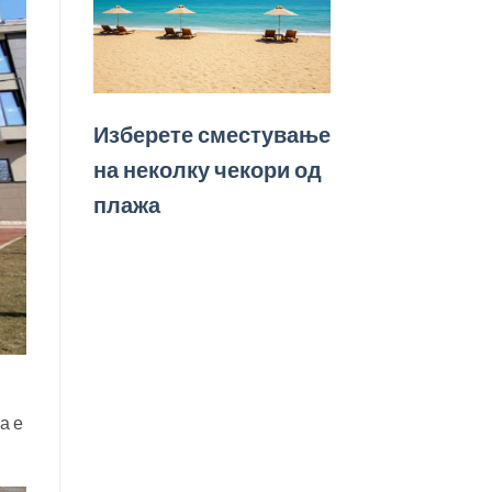
Изберете сместување
на неколку чекори од
плажа
а е