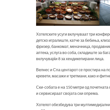
Хотелските усуги вклучуваат три конфере
детско игралиште, катче за бебиња, клиз
фризер, банкомат, меначница, продавни
аптека, услуга во соба, складиште за баг
вклучувајќи 8 за хендикепирани лица.
Велнес и Спа центарот се простира на по
кревети, масажи и третмани, како и фитн
Ски-собата е на 150 метри од почетната 
и сервисираат својата ски опрема.
Хотелот обезбедува три мултимедијални