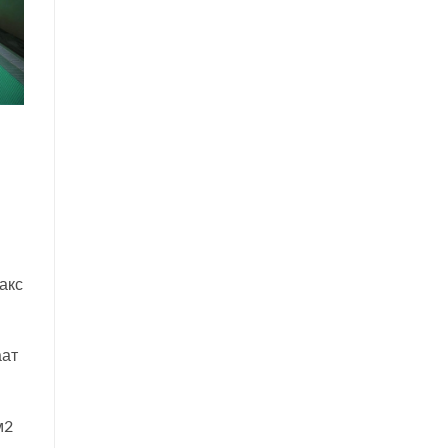
лакс
аат
м2