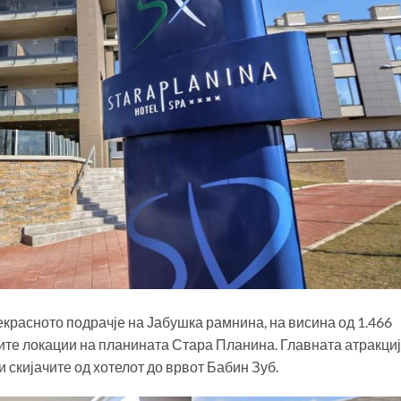
красното подрачје на Јабушка рамнина, на висина од 1.466
ните локации на планината Стара Планина. Главната атракциј
и скијачите од хотелот до врвот Бабин Зуб.