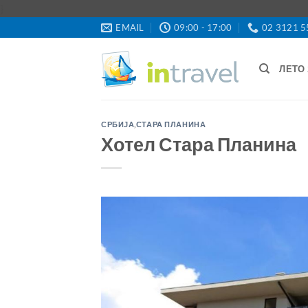
Skip
}
to
EMAIL
09:00 - 17:00
02 3121 5
content
ЛЕТО 
СРБИЈА
,
СТАРА ПЛАНИНА
Хотел Стара Планина