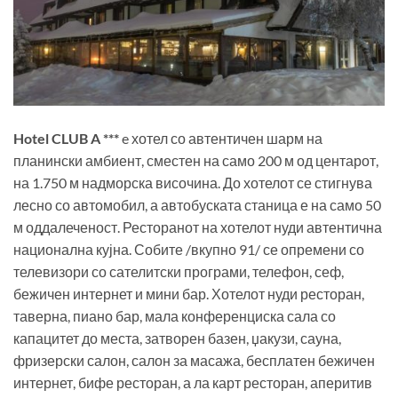
Hotel CLUB A ***
e хотел со автентичен шарм на
планински амбиент, сместен на само 200 м од центарот,
на 1.750 м надморска височина. До хотелот се стигнува
лесно со автомобил, а автобуската станица е на само 50
м оддалеченост. Ресторанот на хотелот нуди автентична
национална кујна. Собите /вкупно 91/ се опремени со
телевизори со сателитски програми, телефон, сеф,
бежичен интернет и мини бар. Хотелот нуди ресторан,
таверна, пиано бар, мала конференциска сала со
капацитет до места, затворен базен, џакузи, сауна,
фризерски салон, салон за масажа, бесплатен бежичен
интернет, бифе ресторан, а ла карт ресторан, аперитив