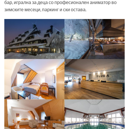
бар, игрална за деца со професионален аниматор во
зимските месеци, паркинг и ски остава.