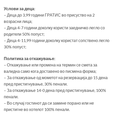
Услови за деца:
– Деца до 3,99 години ГРАТИС во присуство на 2
возрасни лица;
– Деца 4-7 години доколку користи заедничко легло со
родители 50% попуст;
– Деца 4-11,99 години доколку користат сопствено легло
30% попуст;
Политика за откажување:
– Откажување или промена на термин се смета за
валидна само кога доставено во писмена форма;
– За откажување од мометот на резервација до 15 дена
пред пристигнување, 30% пенали.
– За откажување 14-0 дена пред пристигнување, 100%
пенали.
– Во случај гостинот да си замине порано или не
пристигне во хотелот 100% пенали.