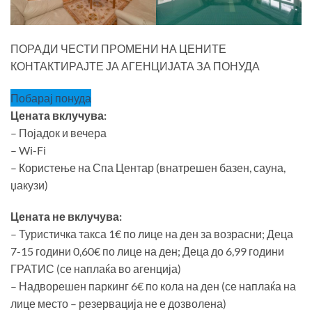
ПОРАДИ ЧЕСТИ ПРОМЕНИ НА ЦЕНИТЕ
КОНТАКТИРАЈТЕ ЈА АГЕНЦИЈАТА ЗА ПОНУДА
Побарај понуда
Цената вклучува:
– Појадок и вечера
– Wi-Fi
– Користење на Спа Центар (внатрешен базен, сауна,
џакузи)
Цената не вклучува:
– Туристичка такса 1€ по лице на ден за возрасни; Деца
7-15 години 0,60€ по лице на ден; Деца до 6,99 години
ГРАТИС (се наплаќа во агенција)
– Надворешен паркинг 6€ по кола на ден (се наплаќа на
лице место – резервација не е дозволена)