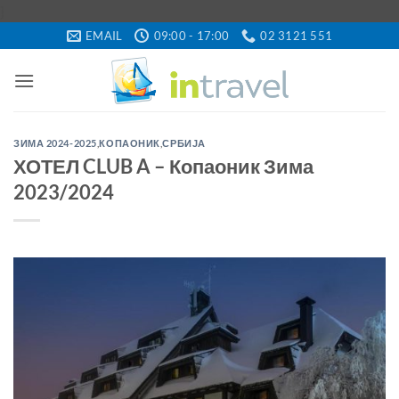
Skip
}
to
EMAIL
09:00 - 17:00
02 3121 551
content
ЗИМА 2024-2025
,
КОПАОНИК
,
СРБИЈА
ХОТЕЛ CLUB A – Копаоник Зима
2023/2024