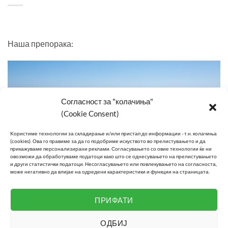
Наша препорака:
Согласност за "колачиња"
(Cookie Consent)
Kористиме технологии за складирање и/или пристап до информации - т.н. колачиња
(cookies).
Ова го правиме за да го подобриме искуството во прелистувањето и да
прикажуваме персонализирани реклами.
Согласувањето со овие технологии ќе ни
овозможи да обработуваме податоци како што се однесувањето на прелистувањето
и други статистички податоци.
Несогласувањето или повлекувањето на согласноста,
може негативно да влијае на одредени карактеристики и функции на страницата.
Изберете сместување на неколку чекори од плажа
ПРИФАТИ
ОДБИЈ