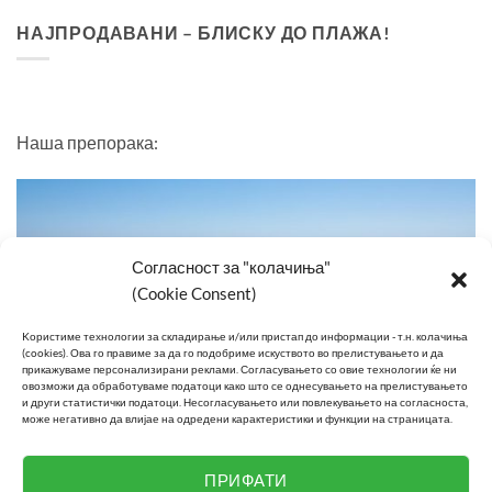
НАЈПРОДАВАНИ – БЛИСКУ ДО ПЛАЖА!
Наша препорака:
Согласност за "колачиња"
(Cookie Consent)
Kористиме технологии за складирање и/или пристап до информации - т.н. колачиња
(cookies).
Ова го правиме за да го подобриме искуството во прелистувањето и да
прикажуваме персонализирани реклами.
Согласувањето со овие технологии ќе ни
овозможи да обработуваме податоци како што се однесувањето на прелистувањето
и други статистички податоци.
Несогласувањето или повлекувањето на согласноста,
може негативно да влијае на одредени карактеристики и функции на страницата.
Изберете сместување на неколку чекори од плажа
ПРИФАТИ