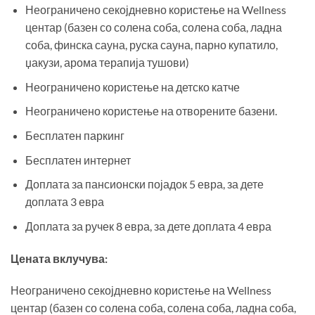
Неограничено секојдневно користење на Wellness
центар (базен со солена соба, солена соба, ладна
соба, финска сауна, руска сауна, парно купатило,
џакузи, арома терапија тушови)
Неограничено користење на детско катче
Неограничено користење на отворените базени.
Бесплатен паркинг
Бесплатен интернет
Доплата за пансионски појадок 5 евра, за дете
доплата 3 евра
Доплата за ручек 8 евра, за дете доплата 4 евра
Цената вклучува:
Неограничено секојдневно користење на Wellness
центар (базен со солена соба, солена соба, ладна соба,