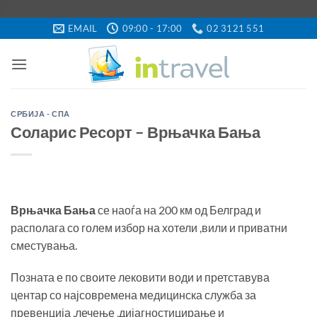
Skip
}
to
EMAIL
09:00 - 17:00
02 3121 551
content
СРБИЈА - СПА
Соларис Ресорт – Врњачка Бања
Врњачка Бања
се наоѓа на 200 км од Белград и
располага со голем избор на хотели ,вили и приватни
сместувања.
Позната е по своите лековити води и претставува
центар со најсовремена медицинска служба за
превенција ,лечење ,дијагностицирање и