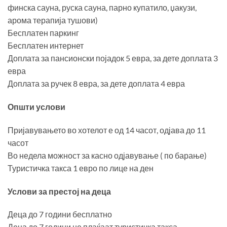
финска сауна, руска сауна, парно купатило, џакузи,
арома терапија тушови)
Бесплатен паркинг
Бесплатен интернет
Доплата за пансионски појадок 5 евра, за дете доплата 3
евра
Доплата за ручек 8 евра, за дете доплата 4 евра
Општи услови
Пријавувањето во хотелот е од 14 часот, одјава до 11
часот
Во недела можност за касно одјавување ( по барање)
Туристичка такса 1 евро по лице на ден
Услови за престој на деца
Деца до 7 години бесплатно
Деца до 7 години не плаќаат туристичка такса