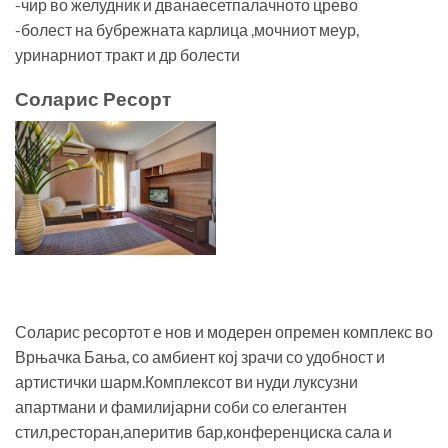
-чир во желудник и дванаесетпалачното црево
-болест на бубрежната карлица ,мочниот меур,
уринарниот тракт и др болести
Соларис Ресорт
Соларис ресортот е нов и модерен опремен комплекс во
Врњачка Бања, со амбиент кој зрачи со удобност и
артистички шарм.Комплексот ви нуди луксузни
апартмани и фамилијарни соби со елегантен
стил,ресторан,аперитив бар,конференциска сала и