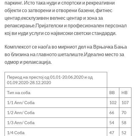
паркинг. Исто така нуди и спортски и рекреативни
објекти со затворени и отворени базени, фитнес
центар,ексклузивен велнес центар и зона за
релаксирање.Пријателски и професионален персонал
кој ви нуди услуги со највисоки светски стандарди.
Комплексот се наоѓа во мирниот дел на Врњачка Бања
во близина на главното шеталиште.Идеално место за
одмор и релаксација.
Период на престој од 01.01-20.06.2020 и од
01.09.2020-28.12.2020
Тип на соба
BB
HB
1/1 Апп/ Соба
102
107
1/2 Апп/ Соба
66
70
1/3 Апп/ Соба
54
58
1/4 Соба
47
52