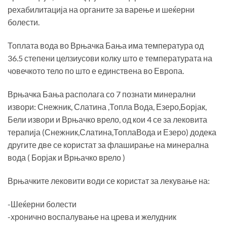
рехабилитација на органите за варење и шеќерни
болести.
Топлата вода во Врњачка Бања има температура од
36.5 степени целзиусови колку што е температурата на
човечкото тело по што е единствена во Европа.
Врњачка Бања располага со 7 познати минерални
извори: Снежник, Слатина ,Топла Вода, Езеро,Борјак,
Бели извори и Врњачко врело, од кои 4 се за лековита
терапија (Снежник,Слатина,ТоплаВода и Езеро) додека
другите две се користат за флаширање на минерална
вода ( Борјак и Врњачко врело )
Врњачките лековити води се користaт за лекување на:
-Шеќерни болести
-хронично воспалување на црева и желудник