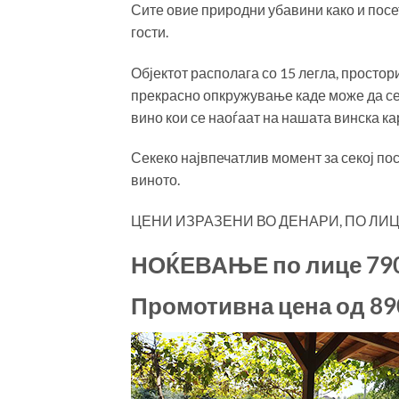
Сите овие природни убавини како и посет
гости.
Објектот располага со 15 легла, просториј
прекрасно опкружување каде може да се
вино кои се наоѓаат на нашата винска ка
Секеко највпечатлив момент за секој пос
виното.
ЦЕНИ ИЗРАЗЕНИ ВО ДЕНАРИ, ПО ЛИЦ
НОЌЕВАЊЕ по лице 790
Промотивна цена од 890