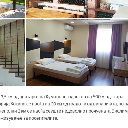
3,5 км од центарот на Куманово, односно на 500 м од стара
ја Кокино се наоѓа на 30 км од градот и од винаријата, но н
 неполни 2 км се наоѓа сеуште недоволно прочуената Бислим
доживување за посетителите.