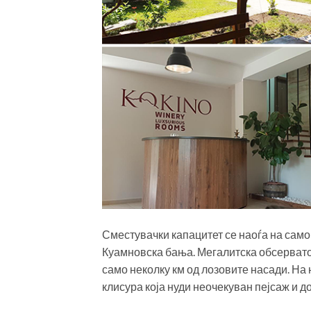
Сместувачки капацитет се наоѓа на само 
Куамновска бања. Мегалитска обсерватори
само неколку км од лозовите насади. На
клисура која нуди неочекуван пејсаж и 