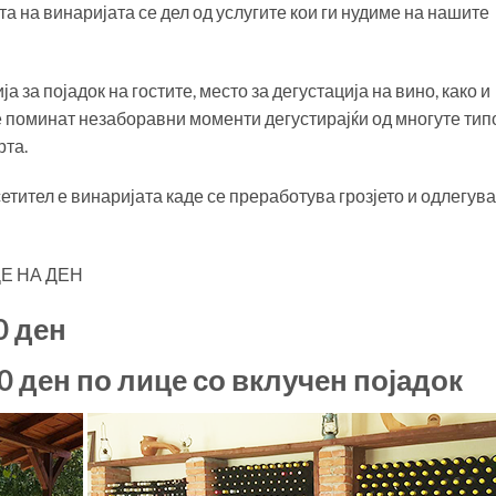
а на винаријата се дел од услугите кои ги нудиме на нашите
а за појадок на гостите, место за дегустација на вино, како и
 поминат незаборавни моменти дегустирајќи од многуте тип
рта.
етител е винаријата каде се преработува грозјето и одлегува
Е НА ДЕН
 ден
 ден по лице со вклучен појадок