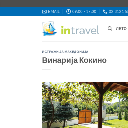
Skip
}
to
EMAIL
09:00 - 17:00
02 3121 5
content
ЛЕТО 
ИСТРАЖИ ЈА МАКЕДОНИЈА
Винарија Кокино