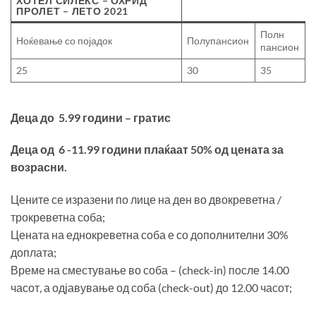
ХОТЕЛ СИЛЕКС – ОХРИД
ПРОЛЕТ – ЛЕТО 2021
Полн
Ноќевање со појадок
Полупансион
пансион
25
30
35
Деца до 5.99 години – гратис
Деца од 6 -11.99 години плаќаат 50% од цената за
возрасни.
Цените се изразени по лице на ден во двокреветна /
трокреветна соба;
Цената на еднокреветна соба е со дополнителни 30%
доплата;
Време на сместување во соба – (check-in) после 14.00
часот, а одјавување од соба (check-out) до 12.00 часот;