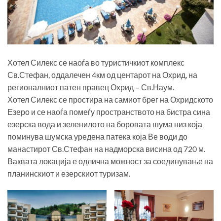
Хотел Силекс се наоѓа во туристичкиот комплекс
Св.Стефан, оддалечен 4км од центарот на Охрид, на
регионалниот патен правец Охрид – Св.Наум.
Хотел Силекс се простира на самиот брег на Охридското
Езеро и се наоѓа помеѓу пространството на бистра сина
езерска вода и зеленилото на боровата шума низ која
поминува шумска уредена патека која Ве води до
манастирот Св.Стефан на надморска висина од 720 м.
Ваквата локација е одлична можност за соединување на
планинскиот и езерскиот туризам.