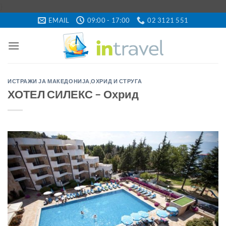
Skip
}
to
EMAIL
09:00 - 17:00
02 3121 551
content
ИСТРАЖИ ЈА МАКЕДОНИЈА
,
ОХРИД И СТРУГА
ХОТЕЛ СИЛЕКС – Охрид