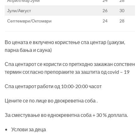
Април/Мај/Јуни
24
28
Јули/Август
26
30
Септември/Октомври
24
28
Во цената е вклучено користење спа центар (џакузи,
парна бања и сауна)
Спа центарот се користи со претходно закажан сопствен
термин согласно препораките за заштита од covid – 19
Спа центарот работи од 10:00-20:00 часот
Цените се по лице во двокреветна соба .
За сместување во еднокреветна соба + 30 % доплата.
• Услови за деца