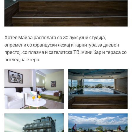
Хотел Маива располага со 30 луксузни студија,
опремени со француски лежај и гарнитура за дневен
престој, со плазма и сателитска ТВ, мини бар и тераса со
поглед на езеро.