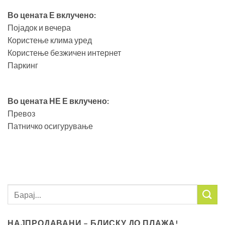
Во цената Е вклучено:
Појадок и вечера
Користење клима уред
Користење безжичен интернет
Паркинг
Во цената НЕ Е вклучено:
Превоз
Патничко осигурување
НАЈПРОДАВАНИ – БЛИСКУ ДО ПЛАЖА!