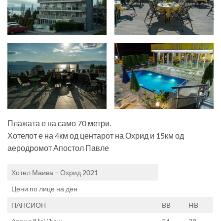
Плажата е на само 70 метри.
Хотелот е на 4км од центарот на Охрид и 15км од
аеродромот Апостол Павле
Хотел Маива – Охрид 2021
Цени по лице на ден
ПАНСИОН
BB
HB