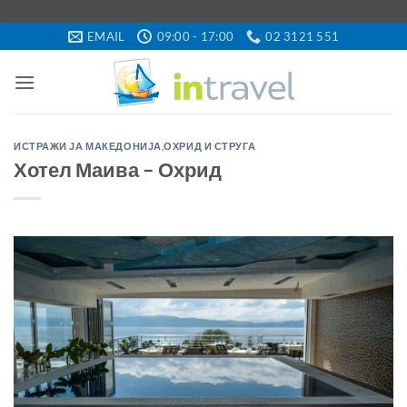
Skip
}
to
EMAIL
09:00 - 17:00
02 3121 551
content
ИСТРАЖИ ЈА МАКЕДОНИЈА
,
ОХРИД И СТРУГА
Хотел Маива – Охрид