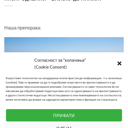
Наша препорака:
Согласност за "колачиња"
(Cookie Consent)
Kористиме технологии за складирање и/или пристап до информации - т.н. колачиња
(cookies).
Ова го правиме за да го подобриме искуството во прелистувањето и да
прикажуваме персонализирани реклами.
Согласувањето со овие технологии ќе ни
овозможи да обработуваме податоци како што се однесувањето на прелистувањето
и други статистички податоци.
Несогласувањето или повлекувањето на согласноста,
може негативно да влијае на одредени карактеристики и функции на страницата.
Изберете сместување на неколку чекори од плажа
ПРИФАТИ