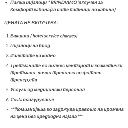
Пакет пијалоци
“
BRINDIAMO
”
вклучен за
Комфорт кабина
(
за сите патници во кабина
)
ЦЕНАТА НЕ ВКЛУЧУВА
:
Бакшиш
( hotel service charges)
Пијалоци на брод
Излетите на копно
Третманите во вилнес центарот и козметички
третмани, лични тренинзи со фитнес
тренер,спа
Услуги од медицински персонал
Costa
осигурување
***
Компанијата го задржува правото на промена
на цена без предходна најава
***