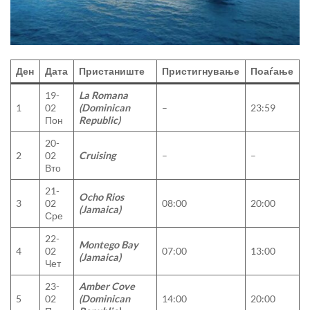
Ден
Дата
Пристаниште
Пристигнување
Поаѓање
19-
La Romana
1
02
(Dominican
–
23:59
Пон
Republic)
20-
2
02
Cruising
–
–
Вто
21-
Ocho Rios
3
02
08:00
20:00
(Jamaica)
Сре
22-
Montego Bay
4
02
07:00
13:00
(Jamaica)
Чет
23-
Amber Cove
5
02
(Dominican
14:00
20:00