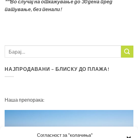
***
Во случај на откажување до
30
дена пред
патување
,
без пенали
!
НАЈПРОДАВАНИ – БЛИСКУ ДО ПЛАЖА!
Наша препорака:
Согласност за "колачиња"