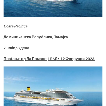
Costa Pacifica
Доминиканска Република
,
Јамајка
7
ноќи
/ 8
дена
Поаѓање од Ла Романе
( LRM) : 19.
Февруари.
2023.