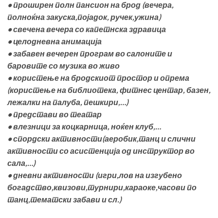
•
проширен полн пансион на брод
(
вечера
,
полноќна закуска
,
појадок
,
ручек
,
ужина
)
•
свечена вечера со капетнска здравица
•
целодневна анимација
•
забавен вечерен програм во салоните и
баровите со музика во живо
•
користење на бродскиот простор и опрема
(
користење на библиотека
,
фитнес центар
,
базен
,
лежалки на палуба, пешкири
,…)
•
представи во театар
•
влезници за коцкарница, ноќен клуб
,…
•
спордски активности
(
аеробик
,
танц и слични
активности со асистенција од инструктор во
сала,
…)
•
дневни активности
(
игри
,
лов на изгубено
богадство
,
квизови
,
турнири
,
караоке
,
часови по
танц
,
тематски забави и сл.
)