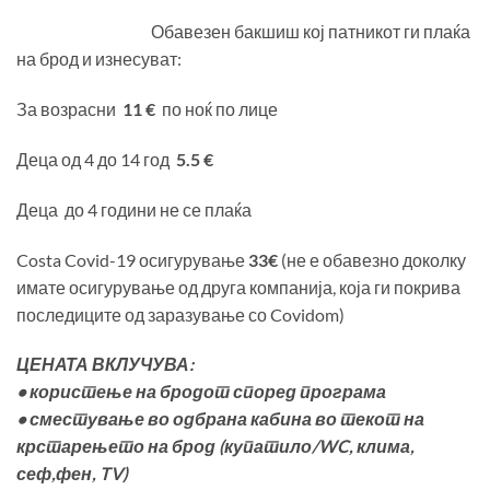
Обавезен бакшиш кој патникот ги плаќа
на брод и изнесуват:
За возрасни
11
€
по ноќ по лице
Деца од 4 до 14 год
5.5
€
Деца до 4 години не се плаќа
Costa Covid-19 осигурување
33
€
(не е обавезно доколку
имате осигурување од друга компанија, која ги покрива
последиците од заразување со Covidom)
ЦЕНАТА ВКЛУЧУВА
:
•
користење на бродот според програма
•
сместување во одбрана кабина во текот на
крстарењето на брод
(
купатило
/WC,
клима,
сеф
,
фен
, TV)