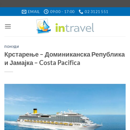
Skip
}
to
EMAIL
09:00 - 17:00
02 3121 551
content
ПОНУДИ
Крстарење – Доминиканска Република
и Јамајка – Costa Pacifica