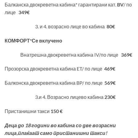
Балканска двокреветна кабина* гарантирани кат.
BV
/ по
лице
349
€
3. и 4. возрасно лице во кабина
80
€
КОМФОРТ
*
Се вклучено
Внатрешна двокреветна кабина IV/по лице
369
€
Прозорска двокреветна кабина ET/ по лице
469
€
Балконска двокреветна кабина BP/ по лице
569
€
3.и 4. Возрасно лицево кабина
230
€
Пристанишни такси
150
€
Деца до
18
години во кабина со две возрасни
лица
,
плаќаат само пристанишни такси
!