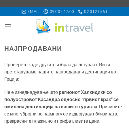
Skip
}
to
EMAIL
09:00 - 17:00
02 3121 551
content
НАЈПРОДАВАНИ
Проверете каде другите избраа да летуваат. Ви ги
претставуваме нашите најпродавани дестинации во
Грција:
Не е изнеднадување што
регионот Халкидики со
полуостровот Касандра односно “првиот крак“ се
омилена дестинација на нашите туристи
. Причините
се многубројни но најмногу се издвојуваат близината,
прекрасните плажи, но и прифатливите цени.