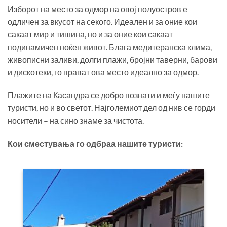
Изборот на место за одмор на овој полуостров е
одличен за вкусот на секого. Идеален и за оние кои
сакаат мир и тишина, но и за оние кои сакаат
подинамичен ноќен живот. Блага медитеранска клима,
живописни заливи, долги плажи, бројни таверни, барови
и дискотеки, го прават ова место идеално за одмор.
Плажите на Касандра се добро познати и меѓу нашите
туристи, но и во светот. Најголемиот дел од нив се горди
носители – на сино знаме за чистота.
Кои сместувања го одбраа нашите туристи: