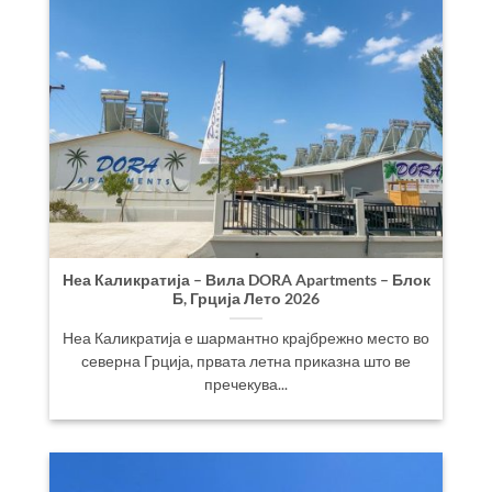
Неа Каликратија – Вила DORA Apartments – Блок
Б, Грција Лето 2026
Неа Каликратија е шармантно крајбрежно место во
северна Грција, првата летна приказна што ве
пречекува...