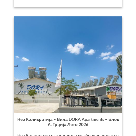
Неа Каликратија – Вила DORA Apartments – Блок
А, Грција Лето 2026
Неа Каликратија е шармантно крајбрежно место во