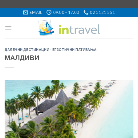
Skip
}
to
EMAIL
09:00 - 17:00
02 3121 551
content
ДАЛЕЧНИ ДЕСТИНАЦИИ - ЕГЗОТИЧНИ ПАТУВАЊА
МАЛДИВИ