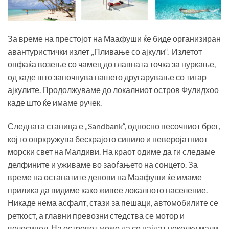
За време на престојот на Маафуши ќе биде организиран
авантуристички излет „Пливање со ајкули“. Излетот
опфаќа возење со чамец до главната точка за нуркање,
од каде што започнува нашето другарување со тигар
ајкулите. Продолжуваме до локалниот остров Фулидхоо
каде што ќе имаме ручек.
Следната станица е „Sandbank“, односно песочниот брег,
кој го опркружува бескрајото синило и неверојатниот
морски свет на Малдиви. На краот одиме да ги следаме
делфините и уживаме во заоѓањето на сонцето. За
време на останатите денови на Маафуши ќе имаме
прилика да видиме како живее локалното население.
Никаде нема асфалт, стази за пешаци, автомобилите се
реткост, а главни превозни стедства се мотор и
велосипед. На островот може да се најдат неколку мали