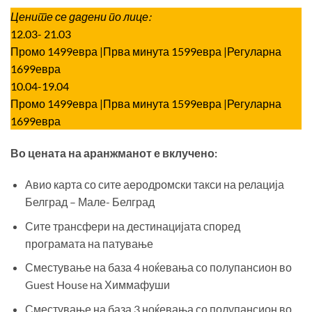
Цените се дадени по лице:
12.03- 21.03
Промо 1499евра |Прва минута 1599евра |Регуларна
1699евра
10.04-19.04
Промо 1499евра |Прва минута 1599евра |Регуларна
1699евра
Во цената на аранжманот е вклучено:
Авио карта со сите аеродромски такси на релација
Белград – Мале- Белград
Сите трансфери на дестинацијата според
програмата на патување
Сместување на база 4 ноќевања со полупансион во
Guest House на Химмафуши
Сместување на база 3 ноќевања со полупансион во