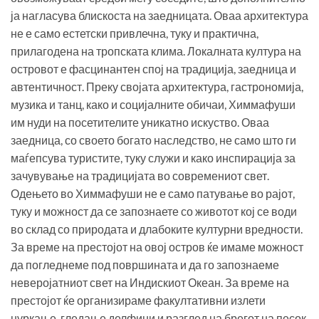
ја нагласува блискоста на заедницата. Оваа архитектура
не е само естетски привлечна, туку и практична,
прилагодена на тропската клима. Локалната култура на
островот е фасцинантен спој на традиција, заедница и
автентичност. Преку својата архитектура, гастрономија,
музика и танц, како и социјалните обичаи, Химмафуши
им нуди на посетителите уникатно искуство. Оваа
заедница, со своето богато наследство, не само што ги
маѓепсува туристите, туку служи и како инспирација за
зачувување на традицијата во современиот свет.
Одењето во Химмафуши не е само патување во рајот,
туку и можност да се запознаете со животот кој се води
во склад со природата и длабоките културни вредности.
За време на престојот на овој остров ќе имаме можност
да погледнеме под површината и да го запознаеме
неверојатниот свет на Индискиот Океан. За време на
престојот ќе организираме факултативни излети
нуркање, гледање делфини и разглед на брегот на песок