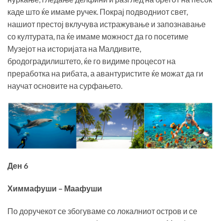
каде што ќе имаме ручек. Покрај подводниот свет,
нашиот престој вклучува истражување и запознавање
со културата, па ќе имаме можност да го посетиме
Музејот на историјата на Малдивите,
бродоградилиштето, ќе го видиме процесот на
преработка на рибата, а авантуристите ќе можат да ги
научат основите на сурфањето.
Ден 6
Химмафуши – Маафуши
По доручекот се збогуваме со локалниот остров и се