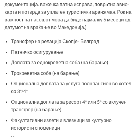
документација: важечка патна исправа, поврaтна авио-
карта и потврда за уплатен туристички аранжман. Рок на
важност на пасошот мора да биде најмалку 6 месеци од
датумот на враќање во Македонија.)
Трансфер на релација Скопје- Белград
Патничко осигурување
Доплата за еднокреветна соба (на барање)
Трокреветна соба (на барање)
Опционална доплата за услуга полнпансион во хотел
со 3*/4*
Опционална доплата за ресорт 4* или 5* со вклучен
трансфер (на барање)
Факултативни излети и влезници за културно
истористи споменици