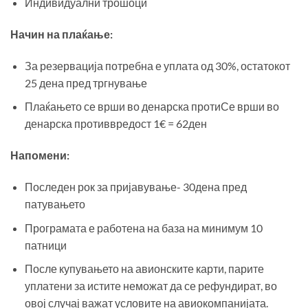
Индивидуални трошоци
Начин на плаќање
:
За резервација потребна е уплата од 30%, остатокот
25 дена пред тргнување
Плаќањето се врши во денарска протиСе врши во
денарска противвредост 1€ = 62ден
Напомени
:
Последен рок за пријавување- 30дена пред
патувањето
Програмата е работена на база на минимум 10
патници
После купувањето на авионските карти, парите
уплатени за истите неможат да се рефундират, во
овој случај важат условите на авиокомпанијата.