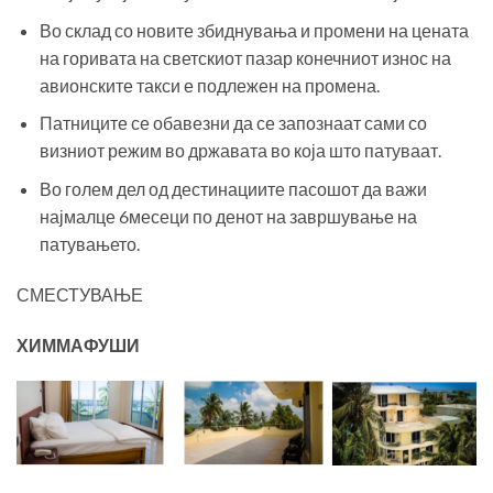
Во склад со новите збиднувања и промени на цената
на горивата на светскиот пазар конечниот износ на
авионските такси е подлежен на промена.
Патниците се обавезни да се запознаат сами со
визниот режим во државата во која што патуваат.
Во голем дел од дестинациите пасошот да важи
најмалце 6месеци по денот на завршување на
патувањето.
СМЕСТУВАЊЕ
ХИМ
М
АФУШИ