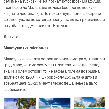
селиме на туристички најпознатиот остров- Маафуши.
Трансфер до Мале, каде не чека брод кој не носи до
крајната дестинација. По пристигнувањето на островот
се сместуваме во хотел се препуштаме на привлечноста
на урбаното одморалиште. Ноќевање.
Ден 7- 8
Маафуши (2 ноќевања)
Маафуши е локален остров на 26 километри од главниот
град Мале, кој има околу 3.000 жители. Иако во превод
значи „Голем остров“, тој не зафаќа голема површина,
долг е само 1200 m и широк околу 250 m, така што ви
требаат цели 15-20 минути лесно пешачење за да го
заобиколите.