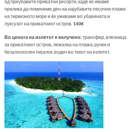
од преубавите приватни ресорти, каде ќе имаме
прилика да поминеме ден на најубавите песочни плажи
на тиркизното море и ќе уживаме во убавината и
луксузот на приватниот остров.
140€
Во цената на излетот е вклучено:
трансфер, влезница
за приватниот остров, лежалка на плажа, ручек и
безалхохолен пијалок, водич во текот на излетот.