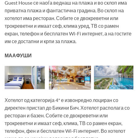
Guest House се наоѓа веднаш на плажа и во склоп има
приватна плажа и фантастична градина. Во склоп на
хотелот има ресторан. Собите се двокреветни или
трокреветни и имаат сеф, клима уред, ТВ со рамен
екран, телефон и бесплатен Wi-Fi интернет, а на гостите
им се достапни и крпи за плажа.
МААФУШИ
Хотелот од категорија 4* е извонредно лоциран со
директен пристап до Бикини Бич. Хотелот располага со
ресторан и базен. Собите се двокреветни или
трокреветни и имаат сеф, клима, ТВ со рамен екран,
телефон, фен и бесплатен Wi-Fi интернет. Во хотелот