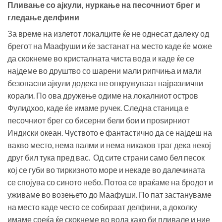
Пливање со ајкули, нуркање на песочниот брег и
гледање делфини
За време на излетот локалците ќе не однесат далеку од
брегот на Маафуши и ќе застанат на место каде ќе може
да скокнеме во кристалната чиста вода и каде ќе се
најдеме во друштво со шарени мали рипчиња и мали
безопасни ајкули додека не опкружуваат најразлични
корали. По ова дружење одиме на локалниот остров
Фулидхоо, каде ќе имаме ручек. Следна станица е
песочниот брег со бисерни бели бои и проѕирниот
Индиски океан. Чуството е фантастично да се најдеш на
вакво место, нема палми и нема никаков траг дека некој
друг бил тука пред вас. Од сите страни само бел песок
кој се губи во тиркизното море и некаде во далечината
се спојува со синото небо. Потоа се враќаме на бродот и
уживаме во возењето до Маафуши. По пат застануваме
на место каде често се собираат делфини, а доколку
имаме среќа ќе скокнеме во вода како би пливале и ние