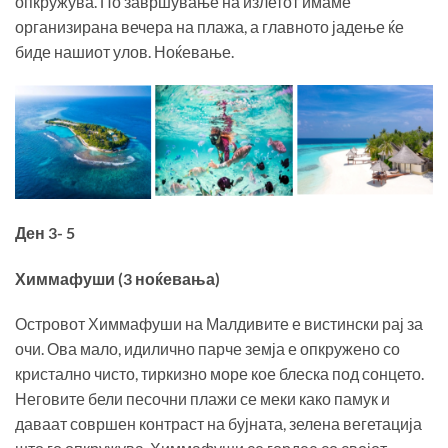
опкружува. По завршување на излетот имаме
организирана вечера на плажа, а главното јадење ќе
биде нашиот улов. Ноќевање.
Ден 3- 5
Химмафуши (3 ноќевања)
Островот Химмафуши на Малдивите е вистински рај за
очи. Ова мало, идилично парче земја е опкружено со
кристално чисто, тиркизно море кое блеска под сонцето.
Неговите бели песочни плажи се меки како памук и
даваат совршен контраст на бујната, зелена вегетација