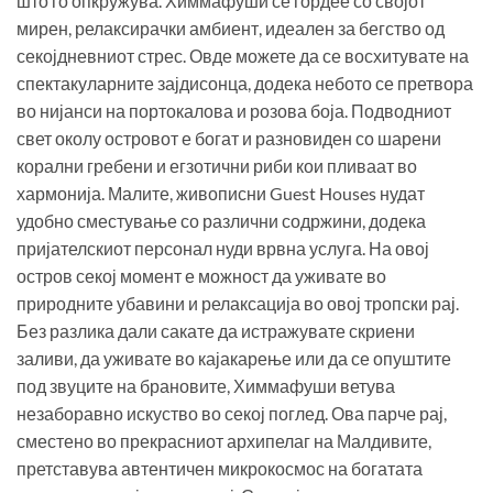
што го опкружува. Химмафуши се гордее со својот
мирен, релаксирачки амбиент, идеален за бегство од
секојдневниот стрес. Овде можете да се восхитувате на
спектакуларните зајдисонца, додека небото се претвора
во нијанси на портокалова и розова боја. Подводниот
свет околу островот е богат и разновиден со шарени
корални гребени и егзотични риби кои пливаат во
хармонија. Малите, живописни Guest Houses нудат
удобно сместување со различни содржини, додека
пријателскиот персонал нуди врвна услуга. На овој
остров секој момент е можност да уживате во
природните убавини и релаксација во овој тропски рај.
Без разлика дали сакате да истражувате скриени
заливи, да уживате во кајакарење или да се опуштите
под звуците на брановите, Химмафуши ветува
незаборавно искуство во секој поглед. Ова парче рај,
сместено во прекрасниот архипелаг на Малдивите,
претставува автентичен микрокосмос на богатата