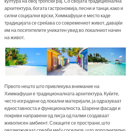
култура на овој тропски рај. Со својата традиционална
архитектура, богата гастрономија, песни и танци, како и
силни социјални врски, Химмафуши е место каде
традицијата се среќава со современиот живот, давајќи
им на посетителите уникатен увид во локалниот начин
на живот.
Првото нешто што привлекува внимание на
Химмафуши е традиционалната архитектура. Куќите,
често изградени од локални материјали, ја одразуваат
едноставноста и функционалноста. Шарени фасади и
покриви направени од лисја од палми создаваат
живописен амбиент. Сокаците се пространи, што
овозможуваат средби меѓу соседите, што дополнително