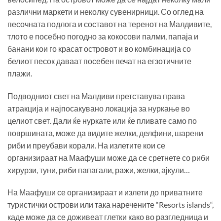
различни маркети и неколку сувенирници. Со оглед на
песочната подлога и составот на теренот на Малдивите,
тлото е посебно погодно за кокосови палми, папаја и
банани кои го красат островот и во комбинација со
белиот песок даваат посебен печат на егзотичните
плажи.
Подводниот свет на Малдиви претставува права
атракција и најпосакувано локација за нуркање во
целиот свет. Дали ќе нуркате или ќе пливате само по
површината, може да видите желки, делфини, шарени
риби и преубави корали. На излетите кои се
организираат на Маафуши може да се сретнете со риби
хирурзи, туни, риби папагали, ражи, желки, ајкули…
На Маафуши се организираат и излети до приватните
туристички острови или така наречените “Resorts islands“,
каде може да се доживеат глетки како во разгледница и