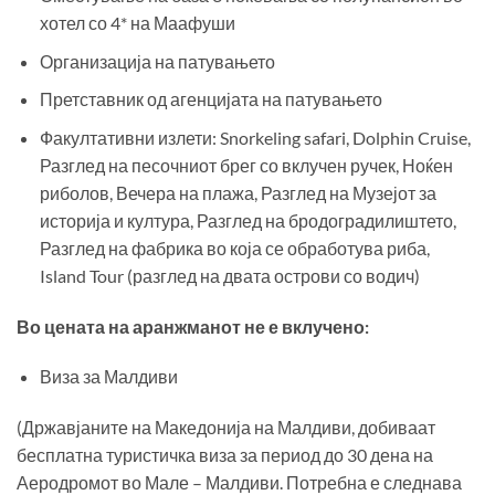
хотел со 4* на Маафуши
Организација на патувањето
Претставник од агенцијата на патувањето
Факултативни излети: Snorkeling safari, Dolphin Cruise,
Разглед на песочниот брег со вклучен ручек, Ноќен
риболов, Вечера на плажа, Разглед на Музејот за
историја и култура, Разглед на бродоградилиштето,
Разглед на фабрика во која се обработува риба,
Island Tour (разглед на двата острови со водич)
Во цената на аранжманот не е вклучено:
Виза за Малдиви
(Државјаните на Македонија на Малдиви, добиваат
бесплатна туристичка виза за период до 30 дена на
Аеродромот во Мале – Малдиви. Потребна е следнава