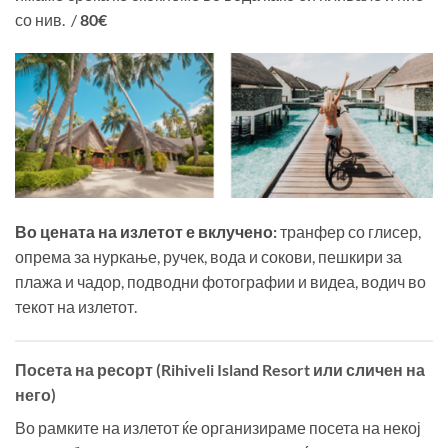
со нив. /
80€
Во цената на излетот е вклучено:
транфер со глисер,
опрема за нуркање, ручек, вода и сокови, пешкири за
плажа и чадор, подводни фотографии и видеа, водич во
текот на излетот.
Посета на ресорт (
Rihiveli Island Resort
или сличен на
него)
Во рамките на излетот ќе организираме посета на некој