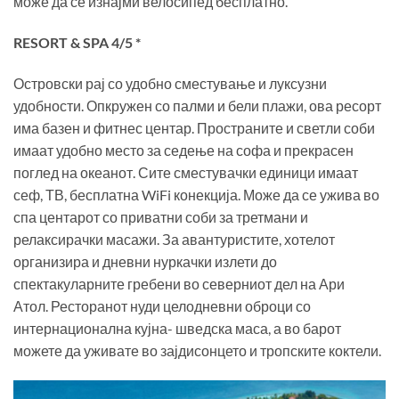
може да се изнајми велосипед бесплатно.
RESORT & SPA 4/5 *
Островски рај со удобно сместување и луксузни
удобности. Опкружен со палми и бели плажи, ова ресорт
има базен и фитнес центар. Пространите и светли соби
имаат удобно место за седење на софа и прекрасен
поглед на океанот. Сите сместувачки единици имаат
сеф, ТВ, бесплатна WiFi конекција. Може да се ужива во
спа центарот со приватни соби за третмани и
релаксирачки масажи. За авантуристите, хотелот
организира и дневни нуркачки излети до
спектакуларните гребени во северниот дел на Ари
Атол. Ресторанот нуди целодневни оброци со
интернационална кујна- шведска маса, а во барот
можете да уживате во зајдисонцето и тропските коктели.