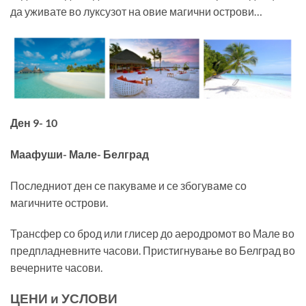
да уживате во луксузот на овие магични острови…
Ден 9- 10
Маафуши- Мале- Белград
Последниот ден се пакуваме и се збогуваме со
магичните острови.
Трансфер со брод или глисер до аеродромот во Мале во
предпладневните часови. Пристигнување во Белград во
вечерните часови.
ЦЕНИ и УСЛОВИ