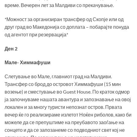
време. Вечерен лет за Малдиви со прекачување.
*Можност за организиран трансфер од Скопје или од
друг град во Македонија со доплата – побарајте понуда
од агентот при резервација*
Ден 2
Мале- Химмафуши
Слетување во Мале, главниот град на Малдиви.
Трансфер со брод до островот Химмафуши (15 мин
возење) и сместување во Guest House. По краток одмор
ја започнуваме нашата авантура и запознавање на овој
локален и за многу туристи непознат остров. Првата
вечер ќе го реализираме излетот Ноќен риболов, како би
можеле да се препуштиме на преубавото заоѓање на
сонцето и да се запозанеме со подводниот свет кој не