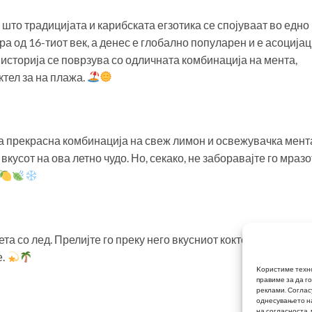
 што традицијата и карибската егзотика се спојуваат во едно
ра од 16-тиот век, а денес е глобално популарен и е асоцијац
историја се поврзува со одличната комбинација на мента,
ктел за на плажа.
ата прекрасна комбинација на свеж лимон и освежувачка мент
вкусот на ова летно чудо. Но, секако, не заборавајте го мразо
а со лед. Прелијте го преку него вкусниот коктел, гарниран 
е.
Kористиме техно
правиме за да г
реклами.
Соглас
однесувањето на
на согласноста,