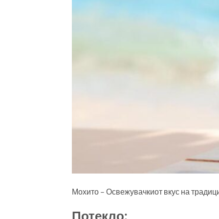
Мохито – Освежувачкиот вкус на традициј
Потекло: