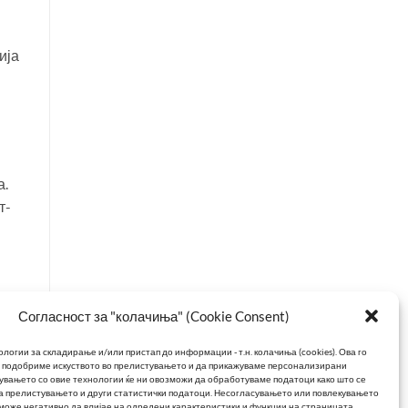
ија
а.
т-
со
Согласност за "колачиња" (Cookie Consent)
логии за складирање и/или пристап до информации - т.н. колачиња (cookies).
Ова го
о подобриме искуството во прелистувањето и да прикажуваме персонализирани
увањето со овие технологии ќе ни овозможи да обработуваме податоци како што се
 прелистувањето и други статистички податоци.
Несогласувањето или повлекувањето
 може негативно да влијае на одредени карактеристики и функции на страницата.