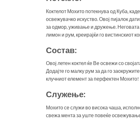
Коктелот Мохито потекнува од Куба, каде
освежувачко искуство. Овој пијалок дати
за одмор, уживање и дружење. Неговата 
лимон и рум, креирајќи го вистинскиот ко
Состав:
Овој летен коктел ќе Ве освежи со свој
Додајте го малку рум за да го заокружите 
клучниот елемент за перфектен Мохито!
Служење:
Мохито се служи во висока чаша, исполнет
свежа мента за уште повеќе освежувањ