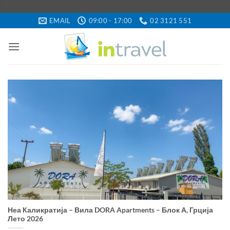
Skip
}
to
EMAIL
09:00 - 17:00
02 3121 551
content
Неа Каликратија – Вила DORA Apartments – Блок А, Грција
Лето 2026