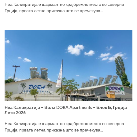
Неа Каликратија е шармантно крајбрежно место во северна
Грција, првата летна приказна што ве пречекува...
Неа Каликратија – Вила DORA Apartments – Блок Б, Грција
Лето 2026
Неа Каликратија е шармантно крајбрежно место во северна
Грција, првата летна приказна што ве пречекува...