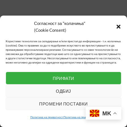
Согласност за "колачиња"
(Cookie Consent)
Kористиме технологии за складирање и/или пристап до информации - т.н. колачиња
(cookies).
Ова го правиме за да го подобриме искуството во прелистувањето и да
прикажуваме персонализирани реклами.
Согласувањето со овие технологии ќе ни
овозможи да обработуваме податоци како што се однесувањето на прелистувањето
и други статистички податоци.
Несогласувањето или повлекувањето на согласноста,
може негативно да влијае на одредени карактеристики и функции на страницата.
ПРИФАТИ
ОДБИЈ
ПРОМЕНИ ПОСТАВКИ
MK
Политика на приватност
Политика на приватност